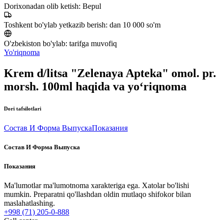
Dorixonadan olib ketish:
Bepul
Toshkent bo'ylab yetkazib berish:
dan 10 000 so'm
O'zbekiston bo'ylab:
tarifga muvofiq
Yo'riqnoma
Krem d/litsa "Zelenaya Apteka" omol. pr.
morsh. 100ml haqida va yo‘riqnoma
Dori tafsilotlari
Состав И Форма Выпуска
Показания
Состав И Форма Выпуска
Показания
Ma'lumotlar ma'lumotnoma xarakteriga ega. Xatolar bo'lishi
mumkin. Preparatni qo'llashdan oldin mutlaqo shifokor bilan
maslahatlashing.
+998 (71) 205-0-888