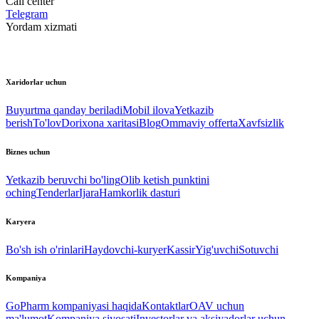
Call center
Telegram
Yordam xizmati
Xaridorlar uchun
Buyurtma qanday beriladi
Mobil ilova
Yetkazib
berish
To'lov
Dorixona xaritasi
Blog
Ommaviy offerta
Xavfsizlik
Biznes uchun
Yetkazib beruvchi bo'ling
Olib ketish punktini
oching
Tenderlar
Ijara
Hamkorlik dasturi
Karyera
Bo'sh ish o'rinlari
Haydovchi-kuryer
Kassir
Yig'uvchi
Sotuvchi
Kompaniya
GoPharm kompaniyasi haqida
Kontaktlar
OAV uchun
ma'lumot
Kompaniya siyosati
Investorlar va aksiyadorlar uchun