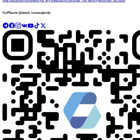
GoPharm ijtimoiy tarmoqlarda