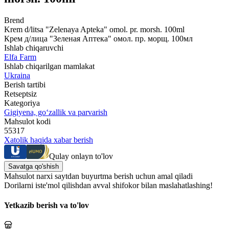
Brend
Krem d/litsa "Zelenaya Apteka" omol. pr. morsh. 100ml
Крем д/лица "Зеленая Аптека" омол. пр. морщ. 100мл
Ishlab chiqaruvchi
Elfa Farm
Ishlab chiqarilgan mamlakat
Ukraina
Berish tartibi
Retseptsiz
Kategoriya
Gigiyena, go‘zallik va parvarish
Mahsulot kodi
55317
Xatolik haqida xabar berish
Qulay onlayn to'lov
Savatga qo'shish
Mahsulot narxi saytdan buyurtma berish uchun amal qiladi
Dorilarni iste'mol qilishdan avval shifokor bilan maslahatlashing!
Yetkazib berish va to'lov