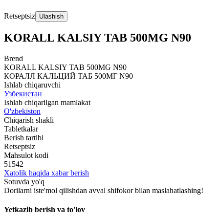
Retseptsiz
Ulashish
KORALL KALSIY TAB 500MG N90
Brend
KORALL KALSIY TAB 500MG N90
КОРАЛЛ КАЛЬЦИЙ ТАБ 500МГ N90
Ishlab chiqaruvchi
Узбекистан
Ishlab chiqarilgan mamlakat
O'zbekiston
Chiqarish shakli
Tabletkalar
Berish tartibi
Retseptsiz
Mahsulot kodi
51542
Xatolik haqida xabar berish
Sotuvda yo'q
Dorilarni iste'mol qilishdan avval shifokor bilan maslahatlashing!
Yetkazib berish va to'lov