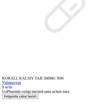
KORALL KALSIY TAB 500MG N90
Узбекистан
0 so'm
GoPharmda oxirgi mavjud sana uchun narx
Kelganida xabar berish