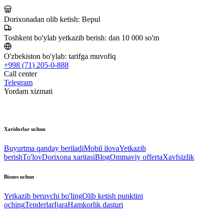
Dorixonadan olib ketish:
Bepul
Toshkent bo'ylab yetkazib berish:
dan 10 000 so'm
O'zbekiston bo'ylab:
tarifga muvofiq
+998 (71) 205-0-888
Call center
Telegram
Yordam xizmati
Xaridorlar uchun
Buyurtma qanday beriladi
Mobil ilova
Yetkazib
berish
To'lov
Dorixona xaritasi
Blog
Ommaviy offerta
Xavfsizlik
Biznes uchun
Yetkazib beruvchi bo'ling
Olib ketish punktini
oching
Tenderlar
Ijara
Hamkorlik dasturi