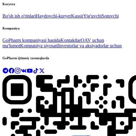
Karyera
Bo'sh ish o'rinlari
Haydovchi-kuryer
Kassir
Yig'uvchi
Sotuvchi
Kompaniya
GoPharm kompaniyasi haqida
Kontaktlar
OAV uchun
ma'lumot
Kompaniya siyosati
Investorlar va aksiyadorlar uchun
GoPharm ijtimoiy tarmoqlarda