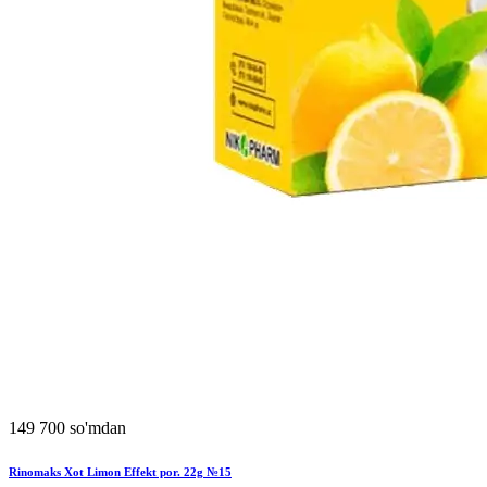
149 700 so'mdan
Rinomaks Xot Limon Effekt por. 22g №15