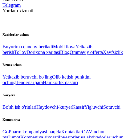
Telegram
Yordam xizmati
Xaridorlar uchun
Buyurtma qanday beriladi
Mobil ilova
Yetkazib
berish
To'lov
Dorixona xaritasi
Blog
Ommaviy offerta
Xavfsizlik
Biznes uchun
Yetkazib beruvchi bo'ling
Olib ketish punktini
oching
Tenderlar
Ijara
Hamkorlik dasturi
Karyera
Bo'sh ish o'rinlari
Haydovchi-kuryer
Kassir
Yig'uvchi
Sotuvchi
Kompaniya
GoPharm kompaniyasi haqida
Kontaktlar
OAV uchun
ma'lumot
Kompaniya siyosati
Investorlar va aksiyadorlar uchun