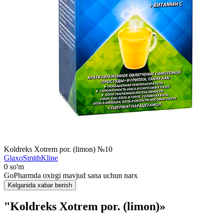
Koldreks Xotrem por. (limon) №10
GlaxoSmithKline
0 so'm
GoPharmda oxirgi mavjud sana uchun narx
Kelganida xabar berish
"Koldreks Xotrem por. (limon)»