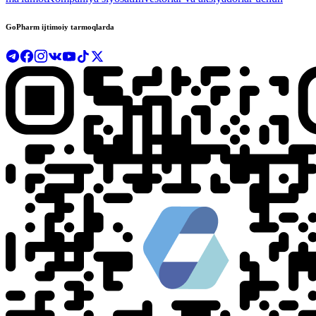
GoPharm ijtimoiy tarmoqlarda