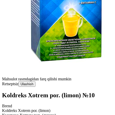
Mahsulot rasmdagidan farq qilishi mumkin
Retseptsiz
Ulashish
Koldreks Xotrem por. (limon) №10
Brend
Koldreks Xotrem por. (limon)