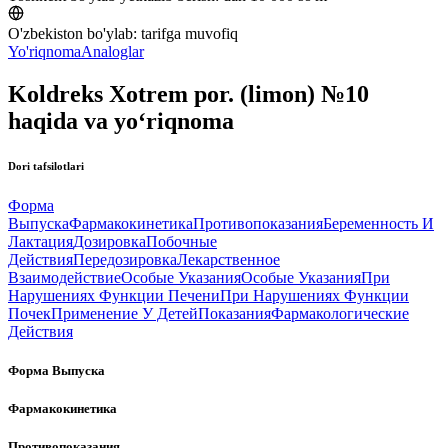
O'zbekiston bo'ylab:
tarifga muvofiq
Yo'riqnoma
Analoglar
Koldreks Xotrem por. (limon) №10
haqida va yo‘riqnoma
Dori tafsilotlari
Форма
Выпуска
Фармакокинетика
Противопоказания
Беременность И
Лактация
Дозировка
Побочные
Действия
Передозировка
Лекарственное
Взаимодействие
Особые Указания
Особые Указания
При
Нарушениях Функции Печени
При Нарушениях Функции
Почек
Применение У Детей
Показания
Фармакологические
Действия
Форма Выпуска
Фармакокинетика
Противопоказания