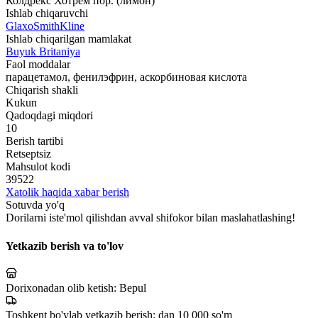
Колдрекс Хотрем пор. (лимон)
Ishlab chiqaruvchi
GlaxoSmithKline
Ishlab chiqarilgan mamlakat
Buyuk Britaniya
Faol moddalar
парацетамол, фенилэфрин, аскорбиновая кислота
Chiqarish shakli
Kukun
Qadoqdagi miqdori
10
Berish tartibi
Retseptsiz
Mahsulot kodi
39522
Xatolik haqida xabar berish
Sotuvda yo'q
Dorilarni iste'mol qilishdan avval shifokor bilan maslahatlashing!
Yetkazib berish va to'lov
Dorixonadan olib ketish:
Bepul
Toshkent bo'ylab yetkazib berish:
dan 10 000 so'm