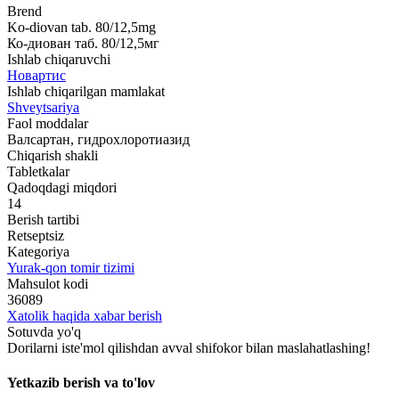
Brend
Ko-diovan tab. 80/12,5mg
Ко-диован таб. 80/12,5мг
Ishlab chiqaruvchi
Новартис
Ishlab chiqarilgan mamlakat
Shveytsariya
Faol moddalar
Валсартан, гидрохлоротиазид
Chiqarish shakli
Tabletkalar
Qadoqdagi miqdori
14
Berish tartibi
Retseptsiz
Kategoriya
Yurak-qon tomir tizimi
Mahsulot kodi
36089
Xatolik haqida xabar berish
Sotuvda yo'q
Dorilarni iste'mol qilishdan avval shifokor bilan maslahatlashing!
Yetkazib berish va to'lov