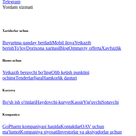
Telegram
Yordam xizmati
Xaridorlar uchun
Buyurtma qanday beriladi
Mobil ilova
Yetkazib
berish
To'lov
Dorixona xaritasi
Blog
Ommaviy offerta
Xavfsizlik
Biznes uchun
Yetkazib beruvchi bo'ling
Olib ketish punktini
oching
Tenderlar
Ijara
Hamkorlik dasturi
Karyera
Bo'sh ish o'rinlari
Haydovchi-kuryer
Kassir
Yig'uvchi
Sotuvchi
Kompaniya
GoPharm kompaniyasi haqida
Kontaktlar
OAV uchun
ma'lumot
Kompaniya siyosati
Investorlar va aksiyadorlar uchun