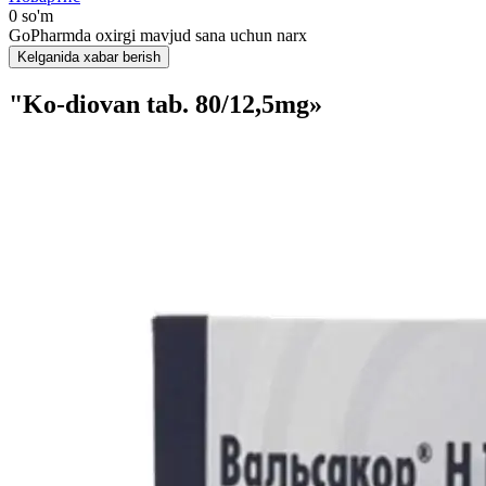
0 so'm
GoPharmda oxirgi mavjud sana uchun narx
Kelganida xabar berish
"Ko-diovan tab. 80/12,5mg»