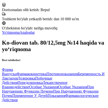
Dorixonadan olib ketish:
Bepul
Toshkent bo'ylab yetkazib berish:
dan 10 000 so'm
O'zbekiston bo'ylab:
tarifga muvofiq
Yo'riqnoma
Analoglar
Ko-diovan tab. 80/12,5mg №14 haqida va
yo‘riqnoma
Dori tafsilotlari
Форма
Выпуска
Фармакокинетика
Противопоказания
Беременность И
Лактация
Дозировка
Побочные
Действия
Передозировка
Лекарственное
Взаимодействие
Особые Указания
Особые Указания
При
Нарушениях Функции Печени
При Нарушениях Функции
Почек
Применение У Детей
Показания
Фармакологические
Действия