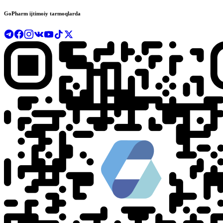
GoPharm ijtimoiy tarmoqlarda