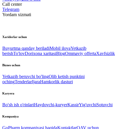
Call center
Telegram
Yordam xizmati
Xaridorlar uchun
Buyurtma qanday beriladi
Mobil ilova
Yetkazib
berish
To'lov
Dorixona xaritasi
Blog
Ommaviy offerta
Xavfsizlik
Biznes uchun
Yetkazib beruvchi bo'ling
Olib ketish punktini
oching
Tenderlar
Ijara
Hamkorlik dasturi
Karyera
Bo'sh ish o'rinlari
Haydovchi-kuryer
Kassir
Yig'uvchi
Sotuvchi
Kompaniya
GoPharm kompaniyasi haqida
Kontaktlar
OAV uchun