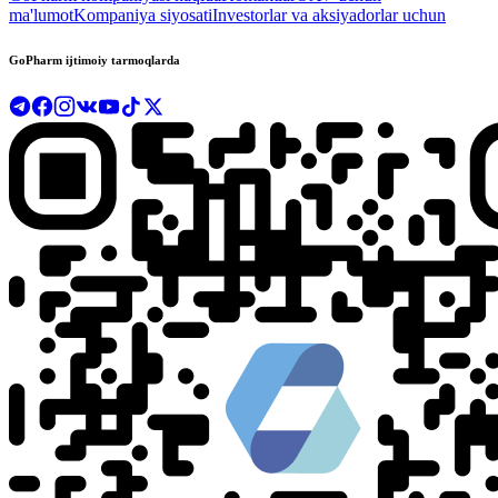
ma'lumot
Kompaniya siyosati
Investorlar va aksiyadorlar uchun
GoPharm ijtimoiy tarmoqlarda