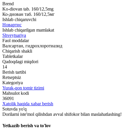
Brend
Ko-diovan tab. 160/12,5mg
Ко-диован таб. 160/12,5мг
Ishlab chiqaruvchi
Новартис
Ishlab chiqarilgan mamlakat
Shveytsariya
Faol moddalar
Валсартан, гидрохлоротиазид
Chiqarish shakli
Tabletkalar
Qadoqdagi miqdori
14
Berish tartibi
Retseptsiz
Kategoriya
Yurak-qon tomir tizimi
Mahsulot kodi
36091
Xatolik haqida xabar berish
Sotuvda yo'q
Dorilarni iste'mol qilishdan avval shifokor bilan maslahatlashing!
Yetkazib berish va to'lov