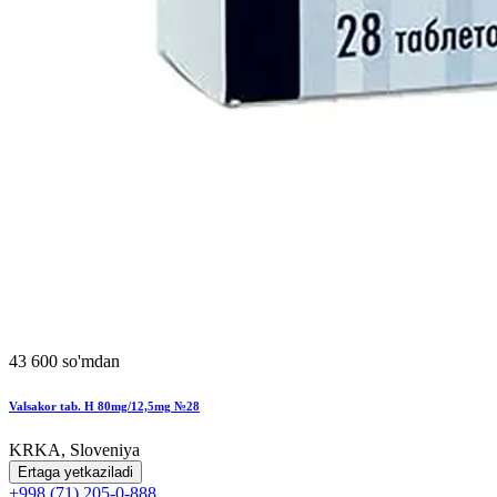
43 600 so'mdan
Valsakor tab. H 80mg/12,5mg №28
KRKA, Sloveniya
Ertaga yetkaziladi
+998 (71) 205-0-888