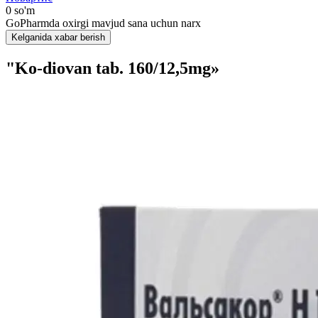
0 so'm
GoPharmda oxirgi mavjud sana uchun narx
Kelganida xabar berish
"Ko-diovan tab. 160/12,5mg»