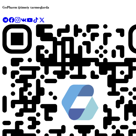
GoPharm ijtimoiy tarmoqlarda