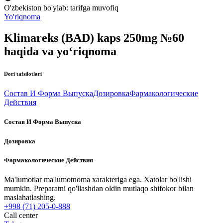
O'zbekiston bo'ylab:
tarifga muvofiq
Yo'riqnoma
Klimareks (BAD) kaps 250mg №60
haqida va yo‘riqnoma
Dori tafsilotlari
Состав И Форма Выпуска
Дозировка
Фармакологические
Действия
Состав И Форма Выпуска
Дозировка
Фармакологические Действия
Ma'lumotlar ma'lumotnoma xarakteriga ega. Xatolar bo'lishi
mumkin. Preparatni qo'llashdan oldin mutlaqo shifokor bilan
maslahatlashing.
+998 (71) 205-0-888
Call center