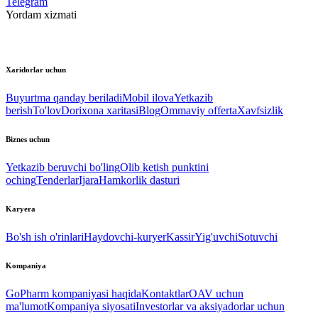
Telegram
Yordam xizmati
Xaridorlar uchun
Buyurtma qanday beriladi
Mobil ilova
Yetkazib
berish
To'lov
Dorixona xaritasi
Blog
Ommaviy offerta
Xavfsizlik
Biznes uchun
Yetkazib beruvchi bo'ling
Olib ketish punktini
oching
Tenderlar
Ijara
Hamkorlik dasturi
Karyera
Bo'sh ish o'rinlari
Haydovchi-kuryer
Kassir
Yig'uvchi
Sotuvchi
Kompaniya
GoPharm kompaniyasi haqida
Kontaktlar
OAV uchun
ma'lumot
Kompaniya siyosati
Investorlar va aksiyadorlar uchun