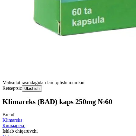
Mahsulot rasmdagidan farq qilishi mumkin
Retseptsiz
Ulashish
Klimareks (BAD) kaps 250mg №60
Brend
Klimareks
Климарекс
Ishlab chiqaruvchi