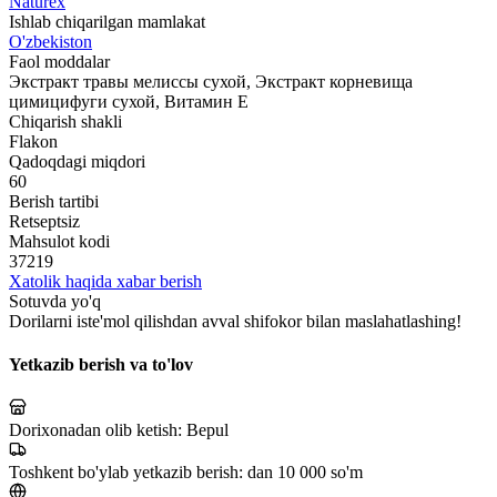
Naturex
Ishlab chiqarilgan mamlakat
O'zbekiston
Faol moddalar
Экстракт травы мелиссы сухой, Экстракт корневища
цимицифуги сухой, Витамин Е
Chiqarish shakli
Flakon
Qadoqdagi miqdori
60
Berish tartibi
Retseptsiz
Mahsulot kodi
37219
Xatolik haqida xabar berish
Sotuvda yo'q
Dorilarni iste'mol qilishdan avval shifokor bilan maslahatlashing!
Yetkazib berish va to'lov
Dorixonadan olib ketish:
Bepul
Toshkent bo'ylab yetkazib berish:
dan 10 000 so'm