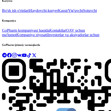
Karyera
Bo'sh ish o'rinlari
Haydovchi-kuryer
Kassir
Yig'uvchi
Sotuvchi
Kompaniya
GoPharm kompaniyasi haqida
Kontaktlar
OAV uchun
ma'lumot
Kompaniya siyosati
Investorlar va aksiyadorlar uchun
GoPharm ijtimoiy tarmoqlarda