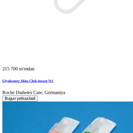
215 700 so'mdan
Glyukometr Akku-Chek instant №1
Roche Diabetes Care, Germaniya
Bugun yetkaziladi