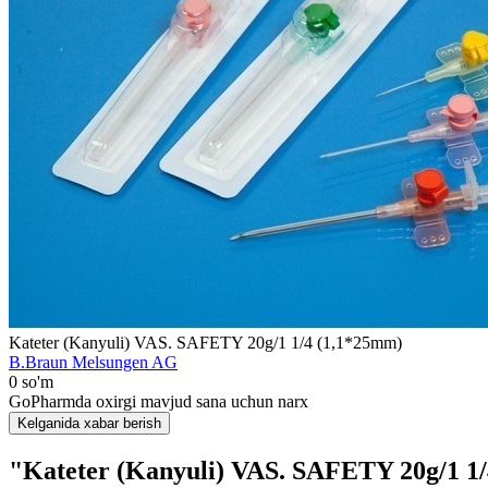
Kateter (Kanyuli) VAS. SAFETY 20g/1 1/4 (1,1*25mm)
B.Braun Melsungen AG
0 so'm
GoPharmda oxirgi mavjud sana uchun narx
Kelganida xabar berish
"Kateter (Kanyuli) VAS. SAFETY 20g/1 1