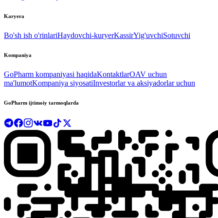
Karyera
Bo'sh ish o'rinlari
Haydovchi-kuryer
Kassir
Yig'uvchi
Sotuvchi
Kompaniya
GoPharm kompaniyasi haqida
Kontaktlar
OAV uchun
ma'lumot
Kompaniya siyosati
Investorlar va aksiyadorlar uchun
GoPharm ijtimoiy tarmoqlarda