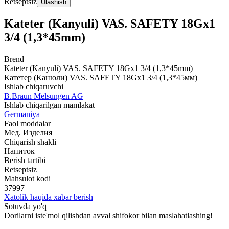
Retseptsiz
Ulashish
Kateter (Kanyuli) VAS. SAFETY 18Gx1
3/4 (1,3*45mm)
Brend
Kateter (Kanyuli) VAS. SAFETY 18Gx1 3/4 (1,3*45mm)
Катетер (Канюли) VAS. SAFETY 18Gx1 3/4 (1,3*45мм)
Ishlab chiqaruvchi
B.Braun Melsungen AG
Ishlab chiqarilgan mamlakat
Germaniya
Faol moddalar
Мед. Изделия
Chiqarish shakli
Напиток
Berish tartibi
Retseptsiz
Mahsulot kodi
37997
Xatolik haqida xabar berish
Sotuvda yo'q
Dorilarni iste'mol qilishdan avval shifokor bilan maslahatlashing!