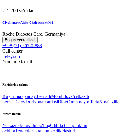
215 700 so'mdan
Glyukometr Akku-Chek instant №1
Roche Diabetes Care, Germaniya
Bugun yetkaziladi
+998 (71) 205-0-888
Call center
Telegram
Yordam xizmati
Xaridorlar uchun
Buyurtma qanday beriladi
Mobil ilova
Yetkazib
berish
To'lov
Dorixona xaritasi
Blog
Ommaviy offerta
Xavfsizlik
Biznes uchun
Yetkazib beruvchi bo'ling
Olib ketish punktini
oching
Tenderlar
Ijara
Hamkorlik dasturi