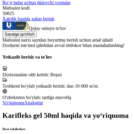
Bo‘g‘imlar uchun tiklovchi vositalar
Mahsulot kodi
50825
Xatolik haqida xabar berish
Qulay onlayn to'lov
Savatga qo'shish
Mahsulot narxi saytdan buyurtma berish uchun amal qiladi
Dorilarni iste'mol qilishdan avval shifokor bilan maslahatlashing!
Yetkazib berish va to'lov
Dorixonadan olib ketish:
Bepul
Toshkent bo'ylab yetkazib berish:
dan 10 000 so'm
O'zbekiston bo'ylab:
tarifga muvofiq
Yo'riqnoma
Analoglar
Karifleks gel 50ml haqida va yo‘riqnoma
Dori tafsilotlari