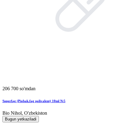
206 700 so'mdan
Superfag (Piobak.fag polivalent) 10ml №5
Bio Nihol, O'zbekiston
Bugun yetkaziladi