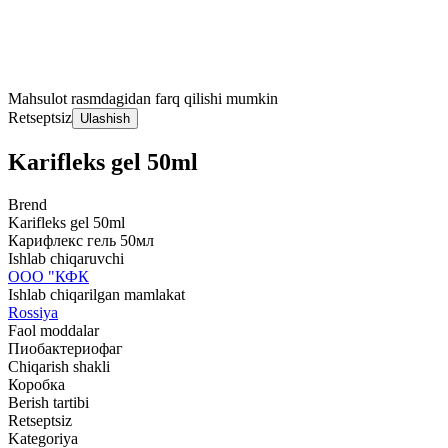
Mahsulot rasmdagidan farq qilishi mumkin
Retseptsiz
Ulashish
Karifleks gel 50ml
Brend
Karifleks gel 50ml
Карифлекс гель 50мл
Ishlab chiqaruvchi
ООО "КФК
Ishlab chiqarilgan mamlakat
Rossiya
Faol moddalar
Пиобактериофаг
Chiqarish shakli
Коробка
Berish tartibi
Retseptsiz
Kategoriya