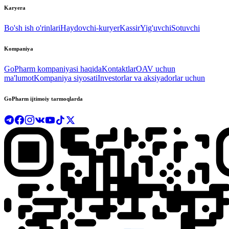
Karyera
Bo'sh ish o'rinlari
Haydovchi-kuryer
Kassir
Yig'uvchi
Sotuvchi
Kompaniya
GoPharm kompaniyasi haqida
Kontaktlar
OAV uchun
ma'lumot
Kompaniya siyosati
Investorlar va aksiyadorlar uchun
GoPharm ijtimoiy tarmoqlarda