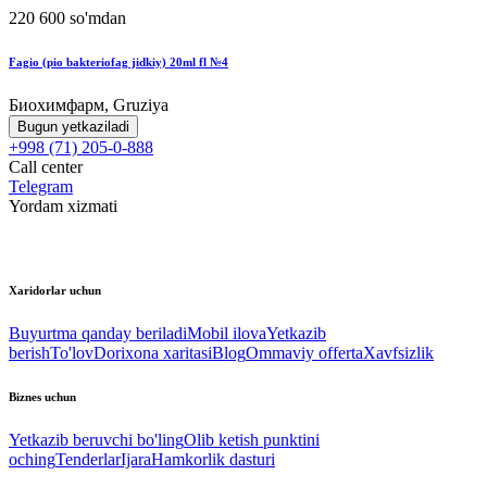
220 600 so'mdan
Fagio (pio bakteriofag jidkiy) 20ml fl №4
Биохимфарм, Gruziya
Bugun yetkaziladi
+998 (71) 205-0-888
Call center
Telegram
Yordam xizmati
Xaridorlar uchun
Buyurtma qanday beriladi
Mobil ilova
Yetkazib
berish
To'lov
Dorixona xaritasi
Blog
Ommaviy offerta
Xavfsizlik
Biznes uchun
Yetkazib beruvchi bo'ling
Olib ketish punktini
oching
Tenderlar
Ijara
Hamkorlik dasturi