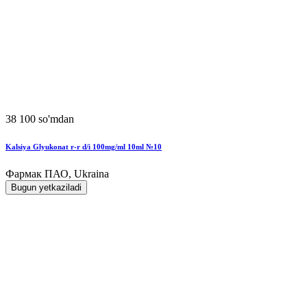
38 100 so'mdan
Kalsiya Glyukonat r-r d/i 100mg/ml 10ml №10
Фармак ПАО, Ukraina
Bugun yetkaziladi