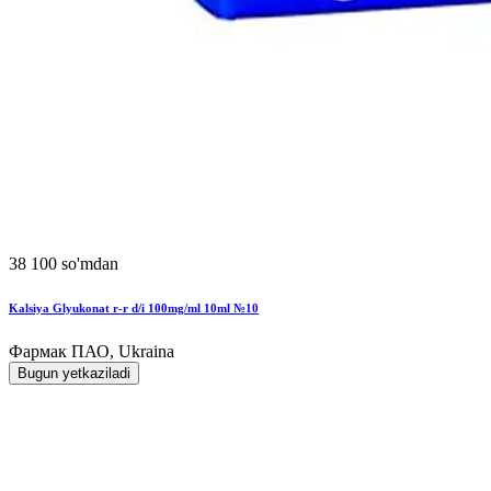
38 100 so'mdan
Kalsiya Glyukonat r-r d/i 100mg/ml 10ml №10
Фармак ПАО, Ukraina
Bugun yetkaziladi