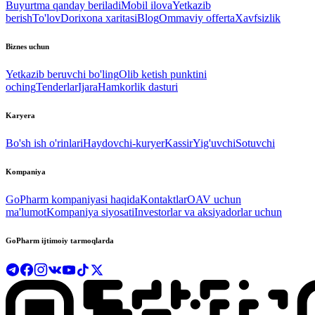
Buyurtma qanday beriladi
Mobil ilova
Yetkazib
berish
To'lov
Dorixona xaritasi
Blog
Ommaviy offerta
Xavfsizlik
Biznes uchun
Yetkazib beruvchi bo'ling
Olib ketish punktini
oching
Tenderlar
Ijara
Hamkorlik dasturi
Karyera
Bo'sh ish o'rinlari
Haydovchi-kuryer
Kassir
Yig'uvchi
Sotuvchi
Kompaniya
GoPharm kompaniyasi haqida
Kontaktlar
OAV uchun
ma'lumot
Kompaniya siyosati
Investorlar va aksiyadorlar uchun
GoPharm ijtimoiy tarmoqlarda