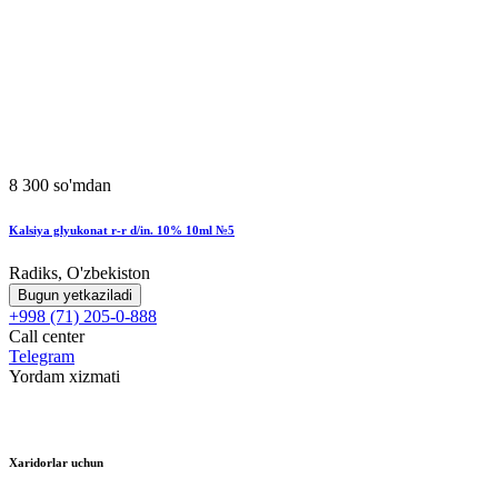
8 300 so'mdan
Kalsiya glyukonat r-r d/in. 10% 10ml №5
Radiks, O'zbekiston
Bugun yetkaziladi
+998 (71) 205-0-888
Call center
Telegram
Yordam xizmati
Xaridorlar uchun