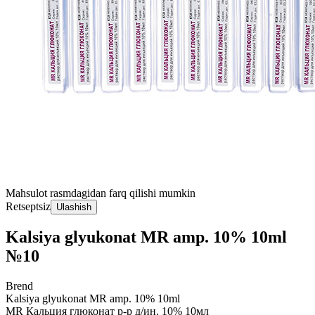
Mahsulot rasmdagidan farq qilishi mumkin
Retseptsiz
Ulashish
Kalsiya glyukonat MR amp. 10% 10ml
№10
Brend
Kalsiya glyukonat MR amp. 10% 10ml
MR Кальция глюконат р-р д/ин. 10% 10мл