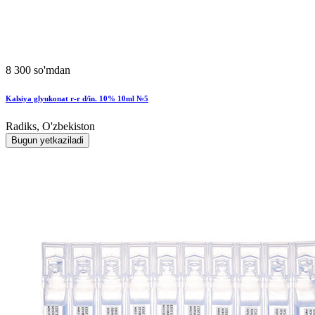
8 300 so'mdan
Kalsiya glyukonat r-r d/in. 10% 10ml №5
Radiks, O'zbekiston
Bugun yetkaziladi