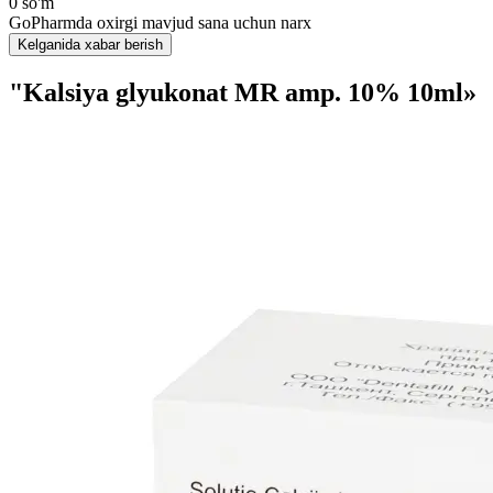
0 so'm
GoPharmda oxirgi mavjud sana uchun narx
Kelganida xabar berish
"Kalsiya glyukonat MR amp. 10% 10ml»