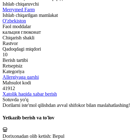
Ishlab chiqaruvchi
Merrymed Farm
Ishlab chiqarilgan mamlakat
O'zbekiston
Faol moddalar
кальция глюконат
Chiqarish shakli
Rastvor
Qadoqdagi miqdori
10
Berish tartibi
Retseptsiz
Kategoriya
Allergiyaga qarshi
Mahsulot kodi
41912
Xatolik haqida xabar berish
Sotuvda yo'q
Dorilarni iste'mol qilishdan avval shifokor bilan maslahatlashing!
Yetkazib berish va to'lov
Dorixonadan olib ketish:
Bepul