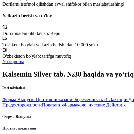
Dorilarni iste'mol qilishdan avval shifokor bilan maslahatlashing!
Yetkazib berish va to'lov
Dorixonadan olib ketish:
Bepul
Toshkent bo'ylab yetkazib berish:
dan 10 000 so'm
O'zbekiston bo'ylab:
tarifga muvofiq
Yo'riqnoma
Kalsemin Silver tab. №30 haqida va yo‘r
Dori tafsilotlari
Форма Выпуска
Противопоказания
Беременность И Лактация
До
Предосторожности
Показания
Фармакологические Действия
Форма Выпуска
Противопоказания