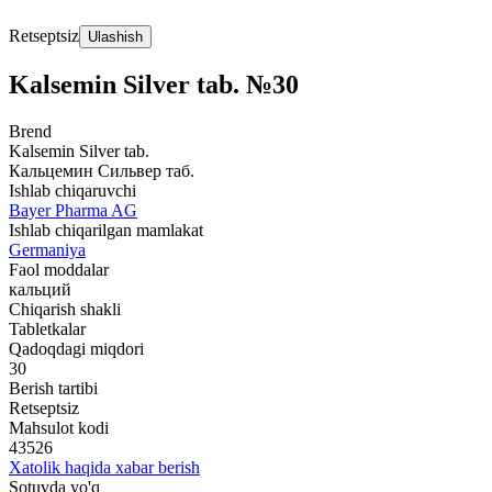
Retseptsiz
Ulashish
Kalsemin Silver tab. №30
Brend
Kalsemin Silver tab.
Кальцемин Сильвер таб.
Ishlab chiqaruvchi
Bayer Pharma AG
Ishlab chiqarilgan mamlakat
Germaniya
Faol moddalar
кальций
Chiqarish shakli
Tabletkalar
Qadoqdagi miqdori
30
Berish tartibi
Retseptsiz
Mahsulot kodi
43526
Xatolik haqida xabar berish
Sotuvda yo'q