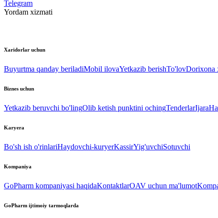
Telegram
Yordam xizmati
Xaridorlar uchun
Buyurtma qanday beriladi
Mobil ilova
Yetkazib berish
To'lov
Dorixona x
Biznes uchun
Yetkazib beruvchi bo'ling
Olib ketish punktini oching
Tenderlar
Ijara
Ha
Karyera
Bo'sh ish o'rinlari
Haydovchi-kuryer
Kassir
Yig'uvchi
Sotuvchi
Kompaniya
GoPharm kompaniyasi haqida
Kontaktlar
OAV uchun ma'lumot
Kompan
GoPharm ijtimoiy tarmoqlarda