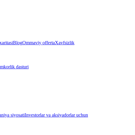
aritasi
Blog
Ommaviy offerta
Xavfsizlik
mkorlik dasturi
iya siyosati
Investorlar va aksiyadorlar uchun