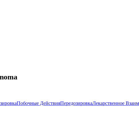
iqnoma
зировка
Побочные Действия
Передозировка
Лекарственное Взаим