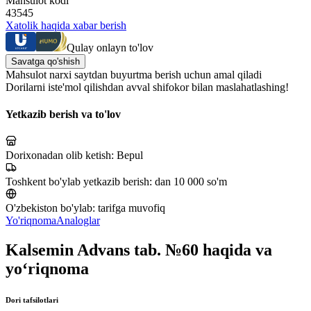
Mahsulot kodi
43545
Xatolik haqida xabar berish
Qulay onlayn to'lov
Savatga qo'shish
Mahsulot narxi saytdan buyurtma berish uchun amal qiladi
Dorilarni iste'mol qilishdan avval shifokor bilan maslahatlashing!
Yetkazib berish va to'lov
Dorixonadan olib ketish:
Bepul
Toshkent bo'ylab yetkazib berish:
dan 10 000 so'm
O'zbekiston bo'ylab:
tarifga muvofiq
Yo'riqnoma
Analoglar
Kalsemin Advans tab. №60 haqida va
yo‘riqnoma
Dori tafsilotlari