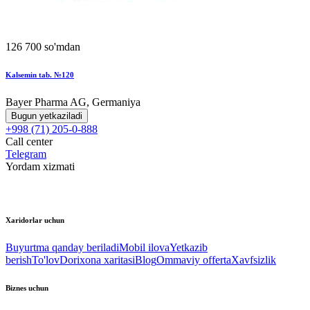
126 700 so'mdan
Kalsemin tab. №120
Bayer Pharma AG, Germaniya
Bugun yetkaziladi
+998 (71) 205-0-888
Call center
Telegram
Yordam xizmati
Xaridorlar uchun
Buyurtma qanday beriladi
Mobil ilova
Yetkazib
berish
To'lov
Dorixona xaritasi
Blog
Ommaviy offerta
Xavfsizlik
Biznes uchun