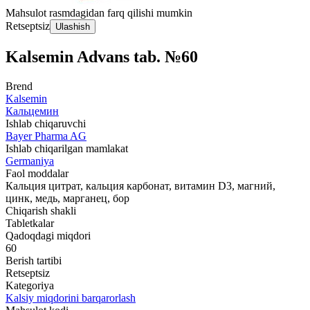
Mahsulot rasmdagidan farq qilishi mumkin
Retseptsiz
Ulashish
Kalsemin Advans tab. №60
Brend
Kalsemin
Кальцемин
Ishlab chiqaruvchi
Bayer Pharma AG
Ishlab chiqarilgan mamlakat
Germaniya
Faol moddalar
Кальция цитрат, кальция карбонат, витамин D3, магний,
цинк, медь, марганец, бор
Chiqarish shakli
Tabletkalar
Qadoqdagi miqdori
60
Berish tartibi
Retseptsiz
Kategoriya
Kalsiy miqdorini barqarorlash