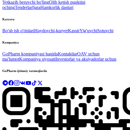
Yetkazib beruvchi bo'ling
Olib ketish punktini
oching
Tenderlar
Ijara
Hamkorlik dasturi
Karyera
Bo'sh ish o'rinlari
Haydovchi-kuryer
Kassir
Yig'uvchi
Sotuvchi
Kompaniya
GoPharm kompaniyasi haqida
Kontaktlar
OAV uchun
ma'lumot
Kompaniya siyosati
Investorlar va aksiyadorlar uchun
GoPharm ijtimoiy tarmoqlarda