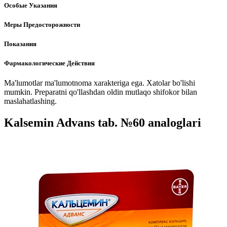
Особые Указания
Меры Предосторожности
Показания
Фармакологические Действия
Ma'lumotlar ma'lumotnoma xarakteriga ega. Xatolar bo'lishi
mumkin. Preparatni qo'llashdan oldin mutlaqo shifokor bilan
maslahatlashing.
Kalsemin Advans tab. №60 analoglari