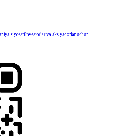
iya siyosati
Investorlar va aksiyadorlar uchun