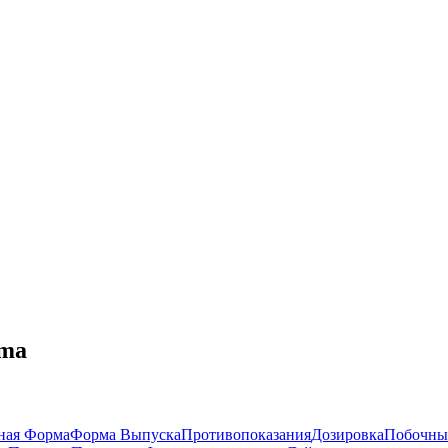
oma
ная Форма
Форма Выпуска
Противопоказания
Дозировка
Побочны