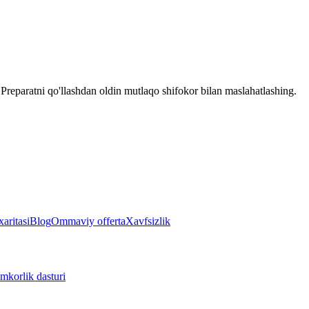
reparatni qo'llashdan oldin mutlaqo shifokor bilan maslahatlashing.
aritasi
Blog
Ommaviy offerta
Xavfsizlik
mkorlik dasturi