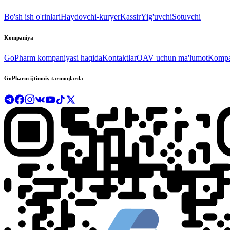
Bo'sh ish o'rinlari
Haydovchi-kuryer
Kassir
Yig'uvchi
Sotuvchi
Kompaniya
GoPharm kompaniyasi haqida
Kontaktlar
OAV uchun ma'lumot
Kompan
GoPharm ijtimoiy tarmoqlarda