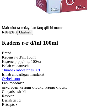
Mahsulot rasmdagidan farq qilishi mumkin
Retseptsiz
Ulashish
Kadens r-r d/inf 100ml
Brend
Kadens r-r d/inf 100ml
Каденс р-р д/инф 100мл
Ishlab chiqaruvchi
"Jurabek laboratories" СП
Ishlab chiqarilgan mamlakat
O'zbekiston
Faol moddalar
декстроза, натрия хлорид, калия хлорид
Chiqarish shakli
Rastvor
Berish tartibi
Retseptsiz