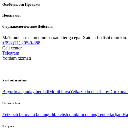
Особенности Продажи
Показания
Фармакологические Действия
Ma'lumotlar ma'lumotnoma xarakteriga ega. Xatolar bo'lishi mumkin. P
+998 (71) 205-0-888
Call center
Telegram
Yordam xizmati
Xaridorlar uchun
Buyurtma qanday beriladi
Mobil ilova
Yetkazib berish
To'lov
Dorixona x
Biznes uchun
Yetkazib beruvchi bo'ling
Olib ketish punktini oching
Tenderlar
Ijara
Ha
Karyera