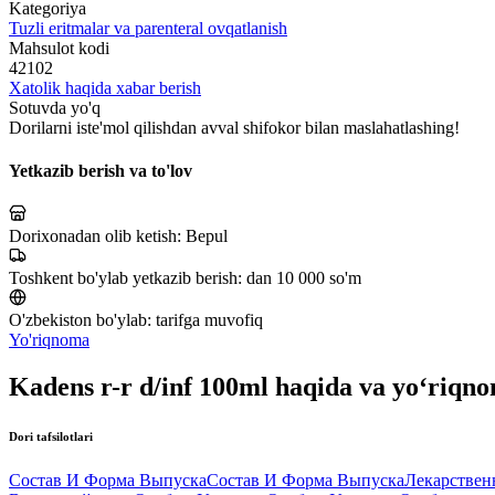
Kategoriya
Tuzli eritmalar va parenteral ovqatlanish
Mahsulot kodi
42102
Xatolik haqida xabar berish
Sotuvda yo'q
Dorilarni iste'mol qilishdan avval shifokor bilan maslahatlashing!
Yetkazib berish va to'lov
Dorixonadan olib ketish:
Bepul
Toshkent bo'ylab yetkazib berish:
dan 10 000 so'm
O'zbekiston bo'ylab:
tarifga muvofiq
Yo'riqnoma
Kadens r-r d/inf 100ml haqida va yo‘riqn
Dori tafsilotlari
Состав И Форма Выпуска
Состав И Форма Выпуска
Лекарствен