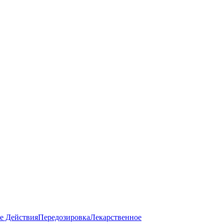
е Действия
Передозировка
Лекарственное