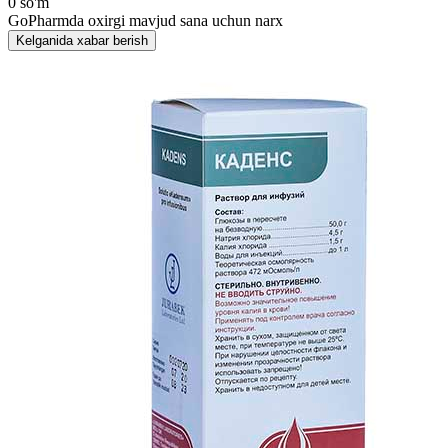
0 so'm
GoPharmda oxirgi mavjud sana uchun narx
Kelganida xabar berish