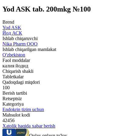
Yod ASK tab. 200mkg №100
Brend
Yod ASK
Йод АСК
Ishlab chiqaruvchi
Nika Pharm ООО
Ishlab chiqarilgan mamlakat
O'zbekiston
Faol moddalar
калия йодид
Chiqarish shakli
Tabletkalar
Qadoqdagi miqdori
100
Berish tartibi
Retseptsiz
Kategoriya
Endokrin tizim uchun
Mahsulot kodi
42456
Xatolik haqida xabar berish
Qulay onlayn to'lov