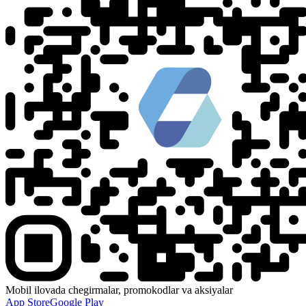
Mobil ilovada chegirmalar, promokodlar va aksiyalar
App Store
Google Play