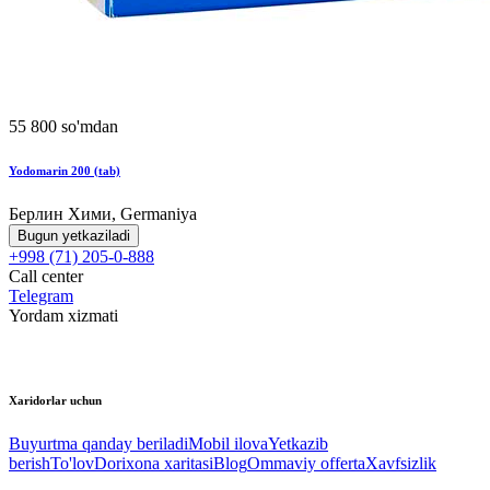
55 800 so'mdan
Yodomarin 200 (tab)
Берлин Хими, Germaniya
Bugun yetkaziladi
+998 (71) 205-0-888
Call center
Telegram
Yordam xizmati
Xaridorlar uchun
Buyurtma qanday beriladi
Mobil ilova
Yetkazib
berish
To'lov
Dorixona xaritasi
Blog
Ommaviy offerta
Xavfsizlik