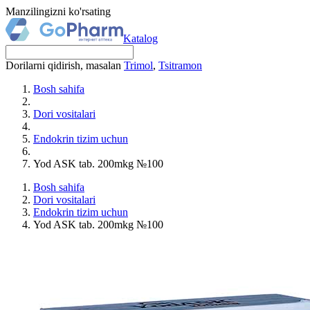
Manzilingizni ko'rsating
Katalog
Dorilarni qidirish, masalan
Trimol
,
Tsitramon
Bosh sahifa
Dori vositalari
Endokrin tizim uchun
Yod ASK tab. 200mkg №100
Bosh sahifa
Dori vositalari
Endokrin tizim uchun
Yod ASK tab. 200mkg №100