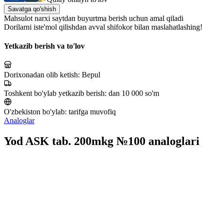
Savatga qo'shish
Mahsulot narxi saytdan buyurtma berish uchun amal qiladi
Dorilarni iste'mol qilishdan avval shifokor bilan maslahatlashing!
Yetkazib berish va to'lov
Dorixonadan olib ketish:
Bepul
Toshkent bo'ylab yetkazib berish:
dan 10 000 so'm
O'zbekiston bo'ylab:
tarifga muvofiq
Analoglar
Yod ASK tab. 200mkg №100 analoglari