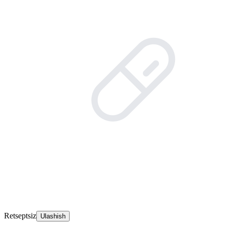
Retseptsiz
Ulashish