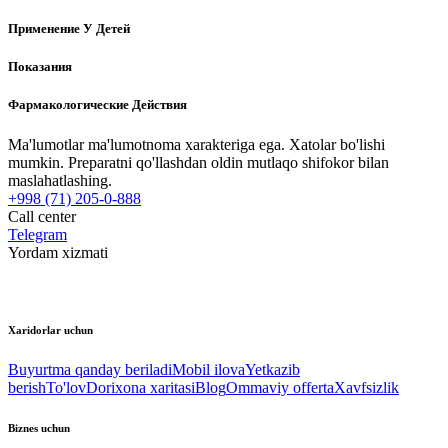
Применение У Детей
Показания
Фармакологические Действия
Ma'lumotlar ma'lumotnoma xarakteriga ega. Xatolar bo'lishi
mumkin. Preparatni qo'llashdan oldin mutlaqo shifokor bilan
maslahatlashing.
+998 (71) 205-0-888
Call center
Telegram
Yordam xizmati
Xaridorlar uchun
Buyurtma qanday beriladi
Mobil ilova
Yetkazib
berish
To'lov
Dorixona xaritasi
Blog
Ommaviy offerta
Xavfsizlik
Biznes uchun