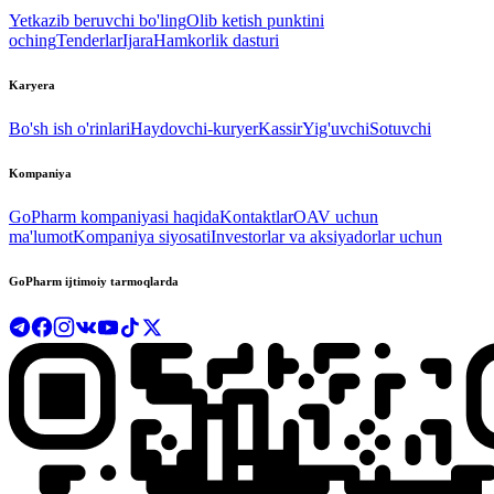
Yetkazib beruvchi bo'ling
Olib ketish punktini
oching
Tenderlar
Ijara
Hamkorlik dasturi
Karyera
Bo'sh ish o'rinlari
Haydovchi-kuryer
Kassir
Yig'uvchi
Sotuvchi
Kompaniya
GoPharm kompaniyasi haqida
Kontaktlar
OAV uchun
ma'lumot
Kompaniya siyosati
Investorlar va aksiyadorlar uchun
GoPharm ijtimoiy tarmoqlarda