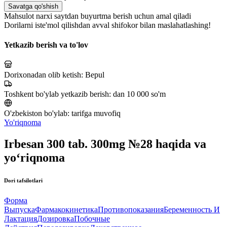
Savatga qo'shish
Mahsulot narxi saytdan buyurtma berish uchun amal qiladi
Dorilarni iste'mol qilishdan avval shifokor bilan maslahatlashing!
Yetkazib berish va to'lov
Dorixonadan olib ketish:
Bepul
Toshkent bo'ylab yetkazib berish:
dan 10 000 so'm
O'zbekiston bo'ylab:
tarifga muvofiq
Yo'riqnoma
Irbesan 300 tab. 300mg №28 haqida va
yo‘riqnoma
Dori tafsilotlari
Форма
Выпуска
Фармакокинетика
Противопоказания
Беременность И
Лактация
Дозировка
Побочные