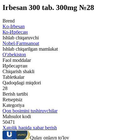
Irbesan 300 tab. 300mg №28
Brend
Ko-Irbesan
Ко-Ирбесан
Ishlab chiqaruvchi
Nobel-Farmsanoat
Ishlab chiqarilgan mamlakat
O'zbekiston
Faol moddalar
Ирбесартан
Chiqarish shakli
Tabletkalar
Qadoqdagi miqdori
28
Berish tartibi
Retseptsiz
Kategoriya
Qon bosimini tushiruvchilar
Mahsulot kodi
50471
Xatolik haqida xabar berish
Qulay onlayn to'lov