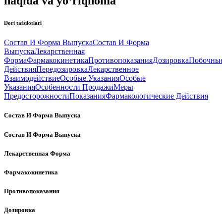
haqida va yo‘riqnoma
Dori tafsilotlari
Состав И Форма Выпуска
Состав И Форма
Выпуска
Лекарственная
Форма
Фармакокинетика
Противопоказания
Дозировка
Побочны
Действия
Передозировка
Лекарственное
Взаимодействие
Особые Указания
Особые
Указания
Особенности Продажи
Меры
Предосторожности
Показания
Фармакологические Действия
Состав И Форма Выпуска
Состав И Форма Выпуска
Лекарственная Форма
Фармакокинетика
Противопоказания
Дозировка