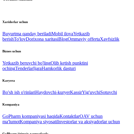
Xaridorlar uchun
Buyurtma qanday beriladi
Mobil ilova
Yetkazib
berish
To'lov
Dorixona xaritasi
Blog
Ommaviy offerta
Xavfsizlik
Biznes uchun
Yetkazib beruvchi bo'ling
Olib ketish punktini
oching
Tenderlar
Ijara
Hamkorlik dasturi
Karyera
Bo'sh ish o'rinlari
Haydovchi-kuryer
Kassir
Yig'uvchi
Sotuvchi
Kompaniya
GoPharm kompaniyasi haqida
Kontaktlar
OAV uchun
ma'lumot
Kompaniya siyosati
Investorlar va aksiyadorlar uchun
GoPharm ijtimoiy tarmoqlarda