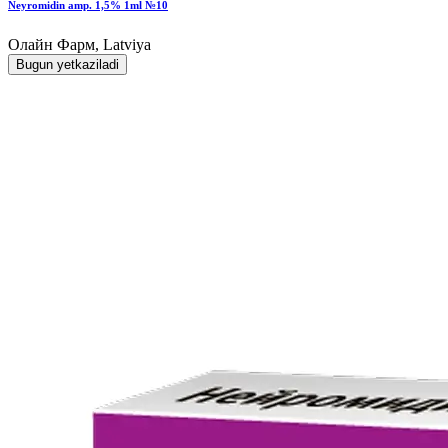
Neyromidin amp. 1,5% 1ml №10
Олайн Фарм, Latviya
Bugun yetkaziladi