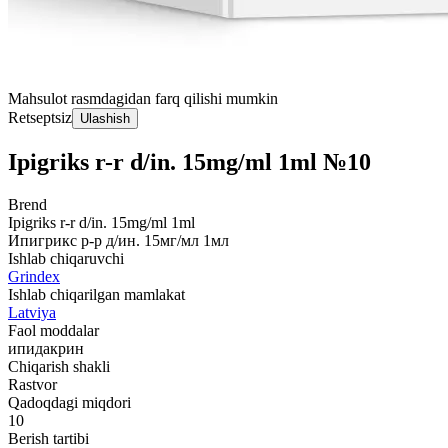
Mahsulot rasmdagidan farq qilishi mumkin
Retseptsiz
Ulashish
Ipigriks r-r d/in. 15mg/ml 1ml №10
Brend
Ipigriks r-r d/in. 15mg/ml 1ml
Ипигрикс р-р д/ин. 15мг/мл 1мл
Ishlab chiqaruvchi
Grindex
Ishlab chiqarilgan mamlakat
Latviya
Faol moddalar
ипидакрин
Chiqarish shakli
Rastvor
Qadoqdagi miqdori
10
Berish tartibi