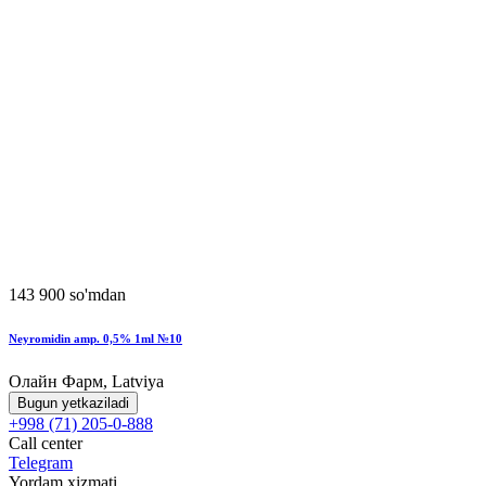
143 900 so'mdan
Neyromidin amp. 0,5% 1ml №10
Олайн Фарм, Latviya
Bugun yetkaziladi
+998 (71) 205-0-888
Call center
Telegram
Yordam xizmati