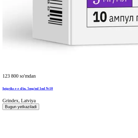
123 800 so'mdan
Ipigriks r-r d/in. 5mg/ml 1ml №10
Grindex, Latviya
Bugun yetkaziladi