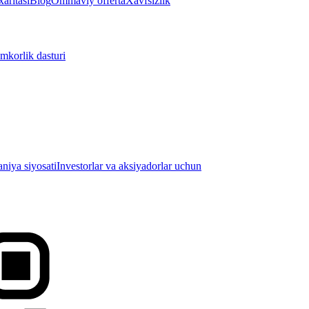
aritasi
Blog
Ommaviy offerta
Xavfsizlik
mkorlik dasturi
iya siyosati
Investorlar va aksiyadorlar uchun