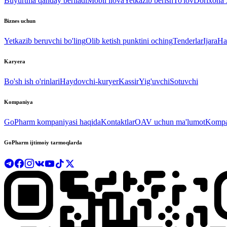
Buyurtma qanday beriladi
Mobil ilova
Yetkazib berish
To'lov
Dorixona x
Biznes uchun
Yetkazib beruvchi bo'ling
Olib ketish punktini oching
Tenderlar
Ijara
Ha
Karyera
Bo'sh ish o'rinlari
Haydovchi-kuryer
Kassir
Yig'uvchi
Sotuvchi
Kompaniya
GoPharm kompaniyasi haqida
Kontaktlar
OAV uchun ma'lumot
Kompan
GoPharm ijtimoiy tarmoqlarda