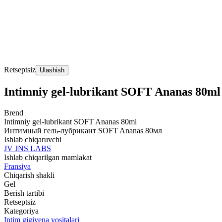
Retseptsiz
Ulashish
Intimniy gel-lubrikant SOFT Ananas 80ml
Brend
Intimniy gel-lubrikant SOFT Ananas 80ml
Интимный гель-лубрикант SOFT Ananas 80мл
Ishlab chiqaruvchi
JV JNS LABS
Ishlab chiqarilgan mamlakat
Fransiya
Chiqarish shakli
Gel
Berish tartibi
Retseptsiz
Kategoriya
Intim gigiyena vositalari