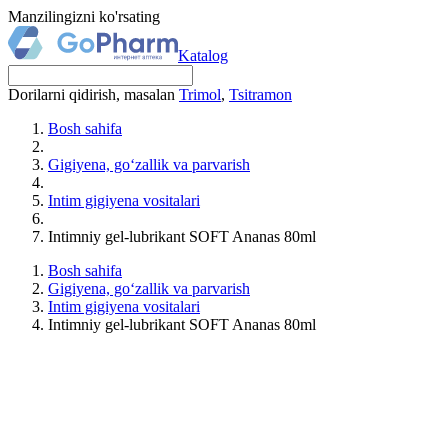
Manzilingizni ko'rsating
Katalog
Dorilarni qidirish, masalan
Trimol
,
Tsitramon
Bosh sahifa
Gigiyena, go‘zallik va parvarish
Intim gigiyena vositalari
Intimniy gel-lubrikant SOFT Ananas 80ml
Bosh sahifa
Gigiyena, go‘zallik va parvarish
Intim gigiyena vositalari
Intimniy gel-lubrikant SOFT Ananas 80ml