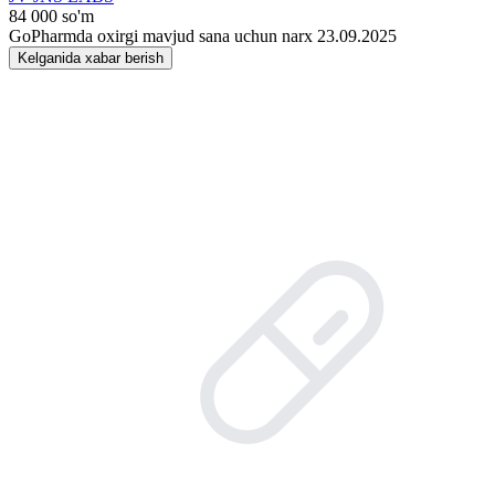
84 000 so'm
GoPharmda oxirgi mavjud sana uchun narx 23.09.2025
Kelganida xabar berish