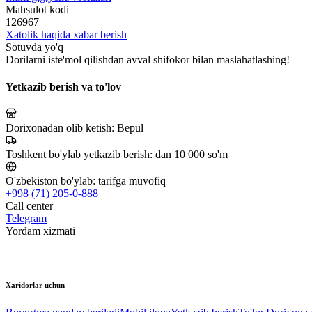
Mahsulot kodi
126967
Xatolik haqida xabar berish
Sotuvda yo'q
Dorilarni iste'mol qilishdan avval shifokor bilan maslahatlashing!
Yetkazib berish va to'lov
Dorixonadan olib ketish:
Bepul
Toshkent bo'ylab yetkazib berish:
dan 10 000 so'm
O'zbekiston bo'ylab:
tarifga muvofiq
+998 (71) 205-0-888
Call center
Telegram
Yordam xizmati
Xaridorlar uchun