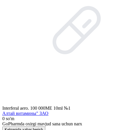
Interferal aero. 100 000MЕ 10ml №1
Алтай витамины" ЗАО
0 so'm
GoPharmda oxirgi mavjud sana uchun narx
Kelganida xabar berish