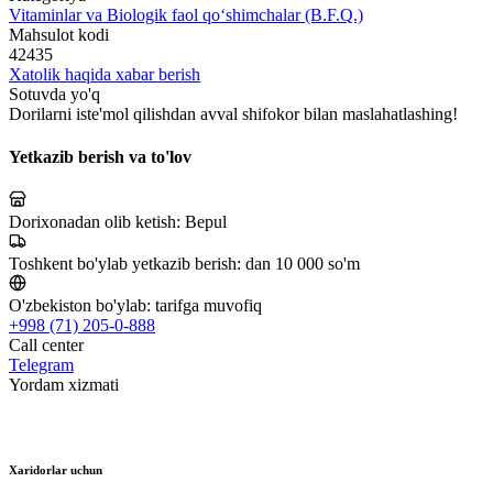
Vitaminlar va Biologik faol qo‘shimchalar (B.F.Q.)
Mahsulot kodi
42435
Xatolik haqida xabar berish
Sotuvda yo'q
Dorilarni iste'mol qilishdan avval shifokor bilan maslahatlashing!
Yetkazib berish va to'lov
Dorixonadan olib ketish:
Bepul
Toshkent bo'ylab yetkazib berish:
dan 10 000 so'm
O'zbekiston bo'ylab:
tarifga muvofiq
+998 (71) 205-0-888
Call center
Telegram
Yordam xizmati
Xaridorlar uchun