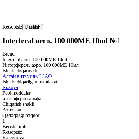
Retseptsiz
Ulashish
Interferal aero. 100 000MЕ 10ml №1
Brend
Interferal aero. 100 000MЕ 10ml
Интерфераль аэро. 100 000МЕ 10мл
Ishlab chiqaruvchi
Алтай витамины" ЗАО
Ishlab chiqarilgan mamlakat
Rossiya
Faol moddalar
интерферон альфа
Chiqarish shakli
Аэрозоль
Qadoqdagi miqdori
1
Berish tartibi
Retseptsiz
Kategoriya