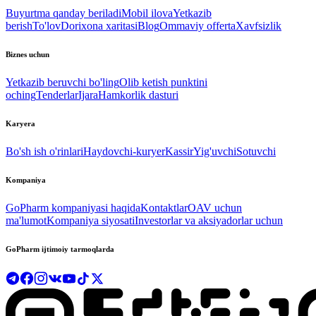
Buyurtma qanday beriladi
Mobil ilova
Yetkazib
berish
To'lov
Dorixona xaritasi
Blog
Ommaviy offerta
Xavfsizlik
Biznes uchun
Yetkazib beruvchi bo'ling
Olib ketish punktini
oching
Tenderlar
Ijara
Hamkorlik dasturi
Karyera
Bo'sh ish o'rinlari
Haydovchi-kuryer
Kassir
Yig'uvchi
Sotuvchi
Kompaniya
GoPharm kompaniyasi haqida
Kontaktlar
OAV uchun
ma'lumot
Kompaniya siyosati
Investorlar va aksiyadorlar uchun
GoPharm ijtimoiy tarmoqlarda