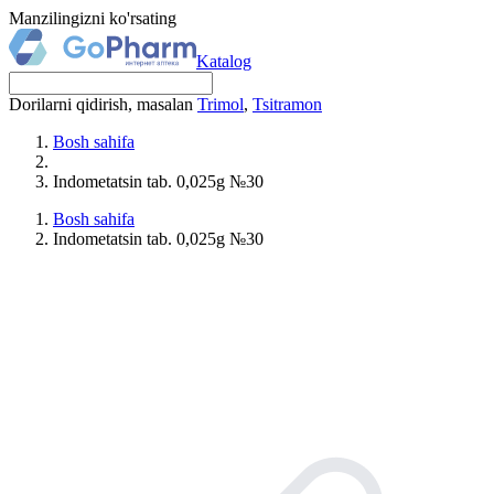
Manzilingizni ko'rsating
Katalog
Dorilarni qidirish, masalan
Trimol
,
Tsitramon
Bosh sahifa
Indometatsin tab. 0,025g №30
Bosh sahifa
Indometatsin tab. 0,025g №30