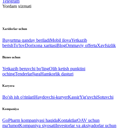
Telegram
Yordam xizmati
Xaridorlar uchun
Buyurtma qanday beriladi
Mobil ilova
Yetkazib
berish
To'lov
Dorixona xaritasi
Blog
Ommaviy offerta
Xavfsizlik
Biznes uchun
Yetkazib beruvchi bo'ling
Olib ketish punktini
oching
Tenderlar
Ijara
Hamkorlik dasturi
Karyera
Bo'sh ish o'rinlari
Haydovchi-kuryer
Kassir
Yig'uvchi
Sotuvchi
Kompaniya
GoPharm kompaniyasi haqida
Kontaktlar
OAV uchun
ma'lumot
Kompaniya siyosati
Investorlar va aksiyadorlar uchun