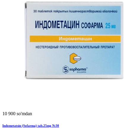
10 900 so'mdan
Indometatsin (Sofarma) tab.25mg №30