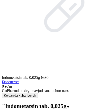
Indometatsin tab. 0,025g №30
Биосинтез
0 so'm
GoPharmda oxirgi mavjud sana uchun narx
Kelganida xabar berish
"Indometatsin tab. 0,025g»