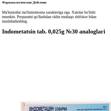
Фармакологические Действия
Ma'lumotlar ma'lumotnoma xarakteriga ega. Xatolar bo'lishi
mumkin. Preparatni qo'llashdan oldin mutlaqo shifokor bilan
maslahatlashing.
Indometatsin tab. 0,025g №30 analoglari