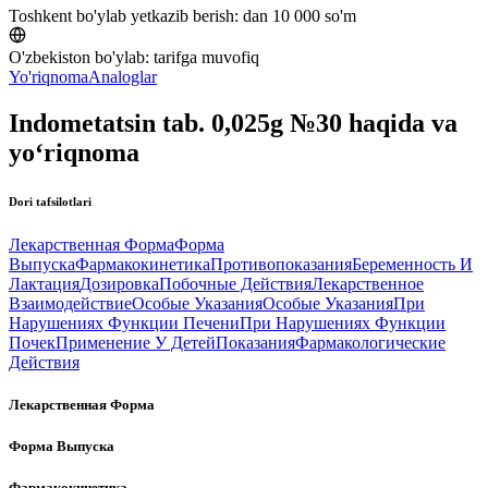
Toshkent bo'ylab yetkazib berish:
dan 10 000 so'm
O'zbekiston bo'ylab:
tarifga muvofiq
Yo'riqnoma
Analoglar
Indometatsin tab. 0,025g №30 haqida va
yo‘riqnoma
Dori tafsilotlari
Лекарственная Форма
Форма
Выпуска
Фармакокинетика
Противопоказания
Беременность И
Лактация
Дозировка
Побочные Действия
Лекарственное
Взаимодействие
Особые Указания
Особые Указания
При
Нарушениях Функции Печени
При Нарушениях Функции
Почек
Применение У Детей
Показания
Фармакологические
Действия
Лекарственная Форма
Форма Выпуска
Фармакокинетика