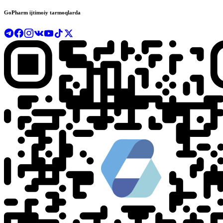
GoPharm ijtimoiy tarmoqlarda