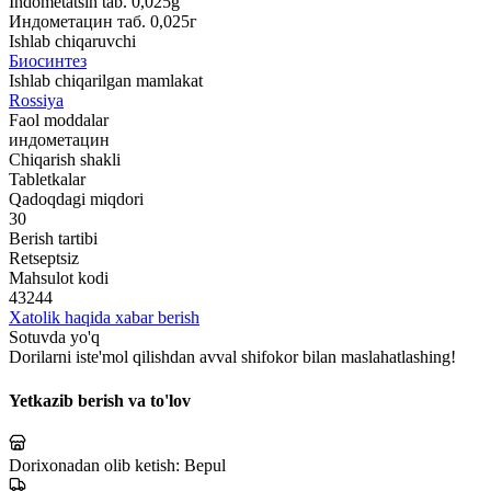
Indometatsin tab. 0,025g
Индометацин таб. 0,025г
Ishlab chiqaruvchi
Биосинтез
Ishlab chiqarilgan mamlakat
Rossiya
Faol moddalar
индометацин
Chiqarish shakli
Tabletkalar
Qadoqdagi miqdori
30
Berish tartibi
Retseptsiz
Mahsulot kodi
43244
Xatolik haqida xabar berish
Sotuvda yo'q
Dorilarni iste'mol qilishdan avval shifokor bilan maslahatlashing!
Yetkazib berish va to'lov
Dorixonadan olib ketish:
Bepul