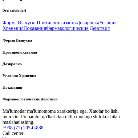
Dori tafsilotlari
Форма Выпуска
Противопоказания
Дозировка
Условия
Хранения
Показания
Фармакологические Действия
Форма Выпуска
Противопоказания
Дозировка
Условия Хранения
Показания
Фармакологические Действия
Ma'lumotlar ma'lumotnoma xarakteriga ega. Xatolar bo'lishi
mumkin. Preparatni qo'llashdan oldin mutlaqo shifokor bilan
maslahatlashing.
+998 (71) 205-0-888
Call center