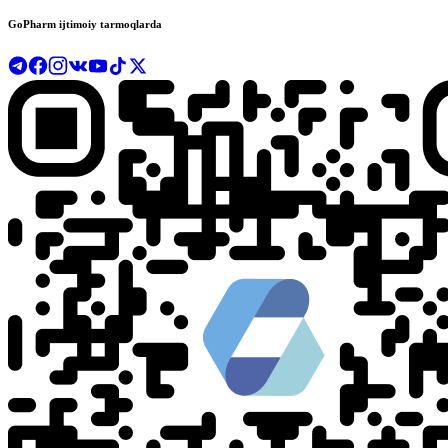
GoPharm ijtimoiy tarmoqlarda