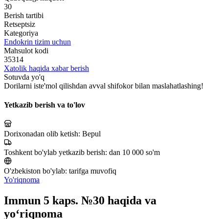
30
Berish tartibi
Retseptsiz
Kategoriya
Endokrin tizim uchun
Mahsulot kodi
35314
Xatolik haqida xabar berish
Sotuvda yo'q
Dorilarni iste'mol qilishdan avval shifokor bilan maslahatlashing!
Yetkazib berish va to'lov
Dorixonadan olib ketish:
Bepul
Toshkent bo'ylab yetkazib berish:
dan 10 000 so'm
O'zbekiston bo'ylab:
tarifga muvofiq
Yo'riqnoma
Immun 5 kaps. №30 haqida va
yo‘riqnoma