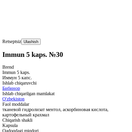
Retseptsiz
Ulashish
Immun 5 kaps. №30
Brend
Immun 5 kaps.
Иммун 5 капс.
Ishlab chiqaruvchi
Бибинор
Ishlab chiqarilgan mamlakat
O'zbekiston
Faol moddalar
тканевой гидролизат ментол, аскорбиновая кислота,
картофельный крахмал
Chiqarish shakli
Kapsula
Qadoqdagi miqdori