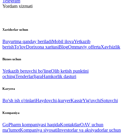
Telegram
Yordam xizmati
Xaridorlar uchun
Buyurtma qanday beriladi
Mobil ilova
Yetkazib
berish
To'lov
Dorixona xaritasi
Blog
Ommaviy offerta
Xavfsizlik
Biznes uchun
Yetkazib beruvchi bo'ling
Olib ketish punktini
oching
Tenderlar
Ijara
Hamkorlik dasturi
Karyera
Bo'sh ish o'rinlari
Haydovchi-kuryer
Kassir
Yig'uvchi
Sotuvchi
Kompaniya
GoPharm kompaniyasi haqida
Kontaktlar
OAV uchun
ma'lumot
Kompaniya siyosati
Investorlar va aksiyadorlar uchun