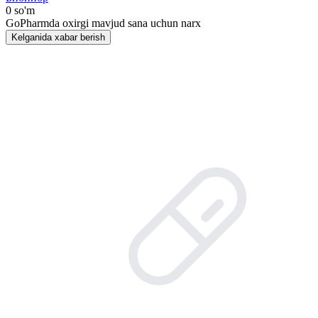
0 so'm
GoPharmda oxirgi mavjud sana uchun narx
Kelganida xabar berish