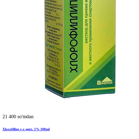
21 400 so'mdan
Xlorofillipt r-r spirt. 1% 100ml