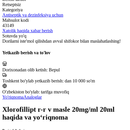
Retseptsiz
Kategoriya
Antiseptik va dezinfeksiya uchun
Mahsulot kodi
43149
Xatolik haqida xabar berish
Sotuvda yo'q
Dorilarni iste'mol qilishdan avval shifokor bilan maslahatlashing!
Yetkazib berish va to'lov
Dorixonadan olib ketish:
Bepul
Toshkent bo'ylab yetkazib berish:
dan 10 000 so'm
O'zbekiston bo'ylab:
tarifga muvofiq
Yo'riqnoma
Analoglar
Xlorofillipt r-r v masle 20mg/ml 20ml
haqida va yo‘riqnoma