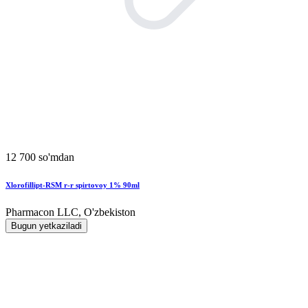
12 700 so'mdan
Xlorofillipt-RSM r-r spirtovoy 1% 90ml
Pharmacon LLC, O'zbekiston
Bugun yetkaziladi