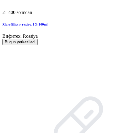
21 400 so'mdan
Xlorofillipt r-r spirt. 1% 100ml
Вифитех, Rossiya
Bugun yetkaziladi