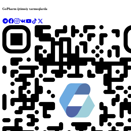
GoPharm ijtimoiy tarmoqlarda