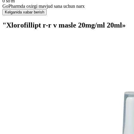
0 so'm
GoPharmda oxirgi mavjud sana uchun narx
Kelganida xabar berish
"Xlorofillipt r-r v masle 20mg/ml 20ml»