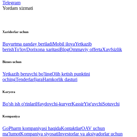
Telegram
Yordam xizmati
Xaridorlar uchun
Buyurtma qanday beriladi
Mobil ilova
Yetkazib
berish
To'lov
Dorixona xaritasi
Blog
Ommaviy offerta
Xavfsizlik
Biznes uchun
Yetkazib beruvchi bo'ling
Olib ketish punktini
oching
Tenderlar
Ijara
Hamkorlik dasturi
Karyera
Bo'sh ish o'rinlari
Haydovchi-kuryer
Kassir
Yig'uvchi
Sotuvchi
Kompaniya
GoPharm kompaniyasi haqida
Kontaktlar
OAV uchun
ma'lumot
Kompaniya siyosati
Investorlar va aksiyadorlar uchun