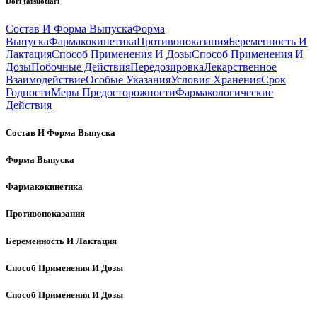
Dori tafsilotlari
Состав И Форма Выпуска
Форма
Выпуска
Фармакокинетика
Противопоказания
Беременность И
Лактация
Способ Применения И Дозы
Способ Применения И
Дозы
Побочные Действия
Передозировка
Лекарственное
Взаимодействие
Особые Указания
Условия Хранения
Срок
Годности
Меры Предосторожности
Фармакологические
Действия
Состав И Форма Выпуска
Форма Выпуска
Фармакокинетика
Противопоказания
Беременность И Лактация
Способ Применения И Дозы
Способ Применения И Дозы