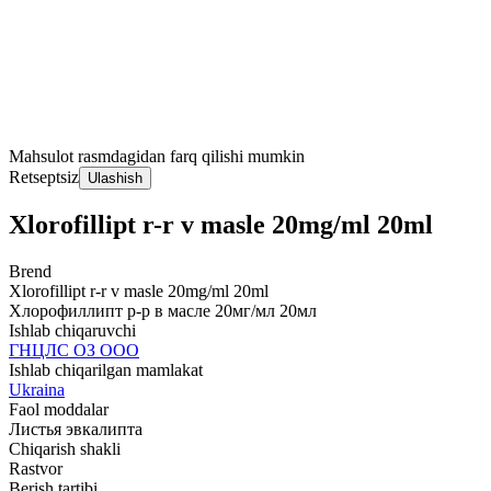
Mahsulot rasmdagidan farq qilishi mumkin
Retseptsiz
Ulashish
Xlorofillipt r-r v masle 20mg/ml 20ml
Brend
Xlorofillipt r-r v masle 20mg/ml 20ml
Хлорофиллипт р-р в масле 20мг/мл 20мл
Ishlab chiqaruvchi
ГНЦЛС ОЗ ООО
Ishlab chiqarilgan mamlakat
Ukraina
Faol moddalar
Листья эвкалипта
Chiqarish shakli
Rastvor
Berish tartibi