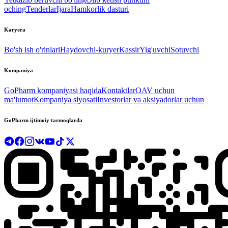
oching
Tenderlar
Ijara
Hamkorlik dasturi
Karyera
Bo'sh ish o'rinlari
Haydovchi-kuryer
Kassir
Yig'uvchi
Sotuvchi
Kompaniya
GoPharm kompaniyasi haqida
Kontaktlar
OAV uchun
ma'lumot
Kompaniya siyosati
Investorlar va aksiyadorlar uchun
GoPharm ijtimoiy tarmoqlarda