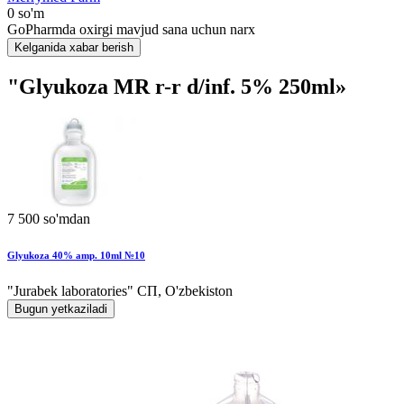
0 so'm
GoPharmda oxirgi mavjud sana uchun narx
Kelganida xabar berish
"Glyukoza MR r-r d/inf. 5% 250ml»
7 500 so'mdan
Glyukoza 40% amp. 10ml №10
"Jurabek laboratories" СП, O'zbekiston
Bugun yetkaziladi