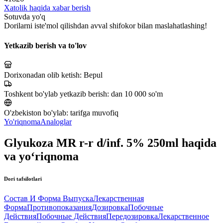
Xatolik haqida xabar berish
Sotuvda yo'q
Dorilarni iste'mol qilishdan avval shifokor bilan maslahatlashing!
Yetkazib berish va to'lov
Dorixonadan olib ketish:
Bepul
Toshkent bo'ylab yetkazib berish:
dan 10 000 so'm
O'zbekiston bo'ylab:
tarifga muvofiq
Yo'riqnoma
Analoglar
Glyukoza MR r-r d/inf. 5% 250ml haqida
va yo‘riqnoma
Dori tafsilotlari
Состав И Форма Выпуска
Лекарственная
Форма
Противопоказания
Дозировка
Побочные
Действия
Побочные Действия
Передозировка
Лекарственное