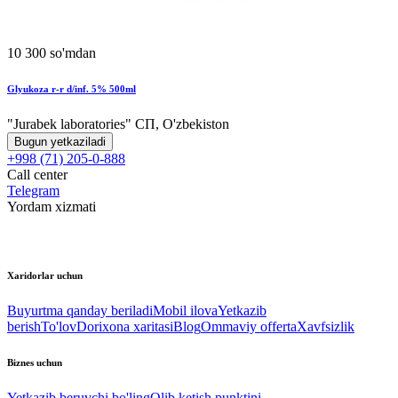
10 300 so'mdan
Glyukoza r-r d/inf. 5% 500ml
"Jurabek laboratories" СП, O'zbekiston
Bugun yetkaziladi
+998 (71) 205-0-888
Call center
Telegram
Yordam xizmati
Xaridorlar uchun
Buyurtma qanday beriladi
Mobil ilova
Yetkazib
berish
To'lov
Dorixona xaritasi
Blog
Ommaviy offerta
Xavfsizlik
Biznes uchun
Yetkazib beruvchi bo'ling
Olib ketish punktini