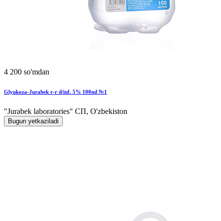
4 200 so'mdan
Glyukoza-Jurabek r-r d/inf. 5% 100ml №1
"Jurabek laboratories" СП, O'zbekiston
Bugun yetkaziladi