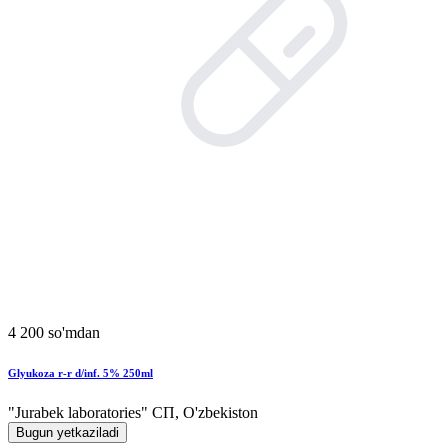
4 200 so'mdan
Glyukoza r-r d/inf. 5% 250ml
"Jurabek laboratories" СП, O'zbekiston
Bugun yetkaziladi