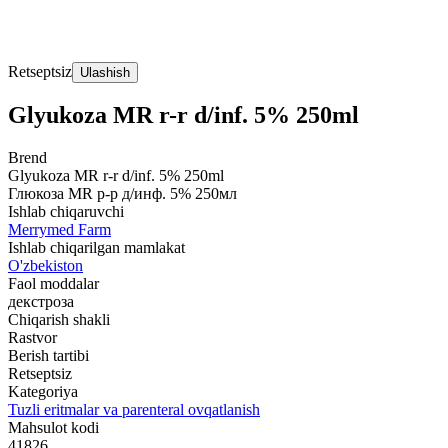
Retseptsiz
Ulashish
Glyukoza MR r-r d/inf. 5% 250ml
Brend
Glyukoza MR r-r d/inf. 5% 250ml
Глюкоза MR р-р д/инф. 5% 250мл
Ishlab chiqaruvchi
Merrymed Farm
Ishlab chiqarilgan mamlakat
O'zbekiston
Faol moddalar
декстроза
Chiqarish shakli
Rastvor
Berish tartibi
Retseptsiz
Kategoriya
Tuzli eritmalar va parenteral ovqatlanish
Mahsulot kodi
41826