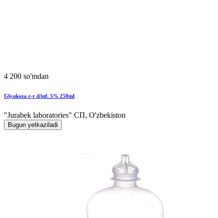
4 200 so'mdan
Glyukoza r-r d/inf. 5% 250ml
"Jurabek laboratories" СП, O'zbekiston
Bugun yetkaziladi