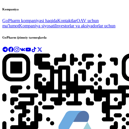
Kompaniya
GoPharm kompaniyasi haqida
Kontaktlar
OAV uchun
ma'lumot
Kompaniya siyosati
Investorlar va aksiyadorlar uchun
GoPharm ijtimoiy tarmoqlarda