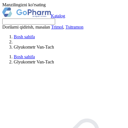
Manzilingizni ko'rsating
Katalog
Dorilarni qidirish, masalan
Trimol
,
Tsitramon
Bosh sahifa
Glyukometr Van-Tach
Bosh sahifa
Glyukometr Van-Tach