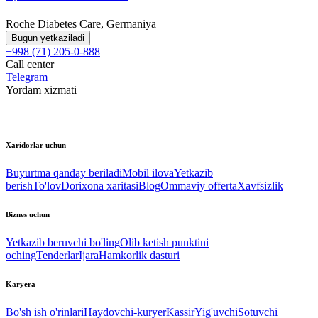
Roche Diabetes Care, Germaniya
Bugun yetkaziladi
+998 (71) 205-0-888
Call center
Telegram
Yordam xizmati
Xaridorlar uchun
Buyurtma qanday beriladi
Mobil ilova
Yetkazib
berish
To'lov
Dorixona xaritasi
Blog
Ommaviy offerta
Xavfsizlik
Biznes uchun
Yetkazib beruvchi bo'ling
Olib ketish punktini
oching
Tenderlar
Ijara
Hamkorlik dasturi
Karyera
Bo'sh ish o'rinlari
Haydovchi-kuryer
Kassir
Yig'uvchi
Sotuvchi