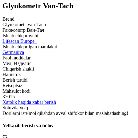
Glyukometr Van-Tach
Brend
Glyukometr Van-Tach
Глюкометр Ван-Тач
Ishlab chiqaruvchi
Lifescan Europe"
Ishlab chiqarilgan mamlakat
Germaniya
Faol moddalar
Мед. Изделия
Chiqarish shakli
Напиток
Berish tartibi
Retseptsiz
Mahsulot kodi
37015
Xatolik haqida xabar berish
Sotuvda yo'q
Dorilarni iste'mol qilishdan avval shifokor bilan maslahatlashing!
Yetkazib berish va to'lov