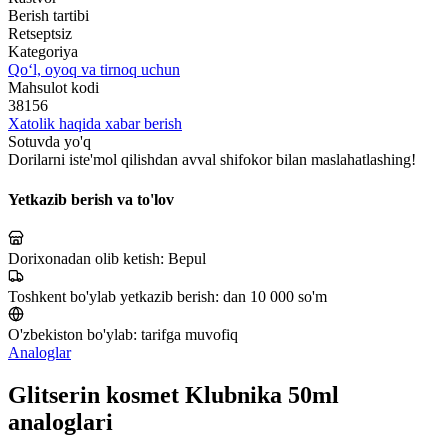
Berish tartibi
Retseptsiz
Kategoriya
Qo‘l, oyoq va tirnoq uchun
Mahsulot kodi
38156
Xatolik haqida xabar berish
Sotuvda yo'q
Dorilarni iste'mol qilishdan avval shifokor bilan maslahatlashing!
Yetkazib berish va to'lov
Dorixonadan olib ketish:
Bepul
Toshkent bo'ylab yetkazib berish:
dan 10 000 so'm
O'zbekiston bo'ylab:
tarifga muvofiq
Analoglar
Glitserin kosmet Klubnika 50ml
analoglari