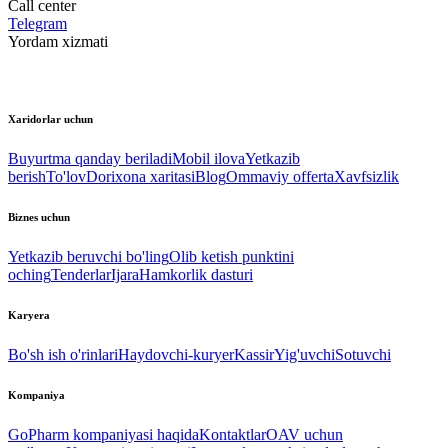
Call center
Telegram
Yordam xizmati
Xaridorlar uchun
Buyurtma qanday beriladi
Mobil ilova
Yetkazib
berish
To'lov
Dorixona xaritasi
Blog
Ommaviy offerta
Xavfsizlik
Biznes uchun
Yetkazib beruvchi bo'ling
Olib ketish punktini
oching
Tenderlar
Ijara
Hamkorlik dasturi
Karyera
Bo'sh ish o'rinlari
Haydovchi-kuryer
Kassir
Yig'uvchi
Sotuvchi
Kompaniya
GoPharm kompaniyasi haqida
Kontaktlar
OAV uchun