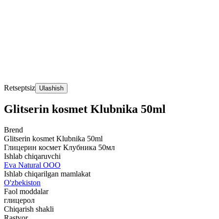
Retseptsiz
Ulashish
Glitserin kosmet Klubnika 50ml
Brend
Glitserin kosmet Klubnika 50ml
Глицерин космет Клубника 50мл
Ishlab chiqaruvchi
Eva Natural ООО
Ishlab chiqarilgan mamlakat
O'zbekiston
Faol moddalar
глицерол
Chiqarish shakli
Rastvor