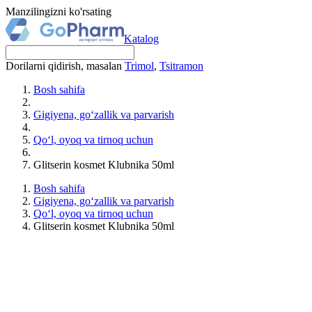
Manzilingizni ko'rsating
Katalog
Dorilarni qidirish, masalan
Trimol
,
Tsitramon
Bosh sahifa
Gigiyena, go‘zallik va parvarish
Qo‘l, oyoq va tirnoq uchun
Glitserin kosmet Klubnika 50ml
Bosh sahifa
Gigiyena, go‘zallik va parvarish
Qo‘l, oyoq va tirnoq uchun
Glitserin kosmet Klubnika 50ml