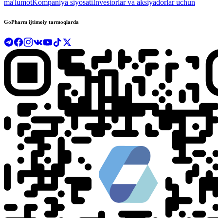
ma'lumot
Kompaniya siyosati
Investorlar va aksiyadorlar uchun
GoPharm ijtimoiy tarmoqlarda