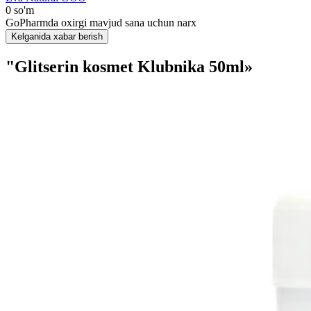
0 so'm
GoPharmda oxirgi mavjud sana uchun narx
Kelganida xabar berish
"Glitserin kosmet Klubnika 50ml»