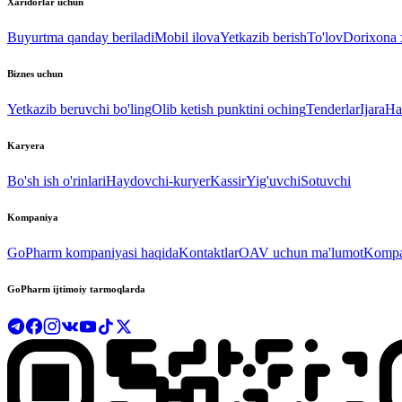
Xaridorlar uchun
Buyurtma qanday beriladi
Mobil ilova
Yetkazib berish
To'lov
Dorixona x
Biznes uchun
Yetkazib beruvchi bo'ling
Olib ketish punktini oching
Tenderlar
Ijara
Ha
Karyera
Bo'sh ish o'rinlari
Haydovchi-kuryer
Kassir
Yig'uvchi
Sotuvchi
Kompaniya
GoPharm kompaniyasi haqida
Kontaktlar
OAV uchun ma'lumot
Kompan
GoPharm ijtimoiy tarmoqlarda