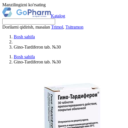
Manzilingizni ko'rsating
Katalog
Dorilarni qidirish, masalan
Trimol
,
Tsitramon
Bosh sahifa
Gino-Tardiferon tab. №30
Bosh sahifa
Gino-Tardiferon tab. №30