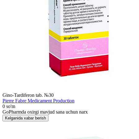
Gino-Tardiferon tab. №30
Pierre Fabre Medicament Production
0 so'm
GoPharmda oxirgi mavjud sana uchun narx
Kelganida xabar berish