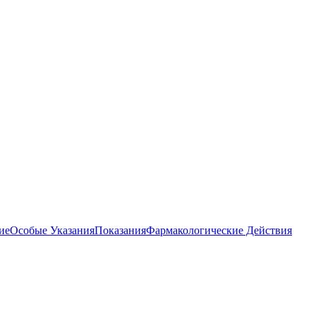
ие
Особые Указания
Показания
Фармакологические Действия