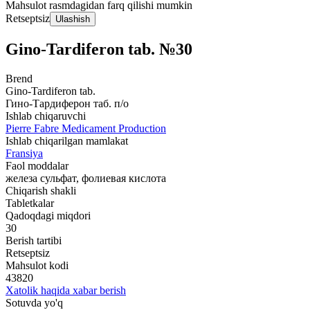
Mahsulot rasmdagidan farq qilishi mumkin
Retseptsiz
Ulashish
Gino-Tardiferon tab. №30
Brend
Gino-Tardiferon tab.
Гино-Тардиферон таб. п/о
Ishlab chiqaruvchi
Pierre Fabre Medicament Production
Ishlab chiqarilgan mamlakat
Fransiya
Faol moddalar
железа сульфат, фолиевая кислота
Chiqarish shakli
Tabletkalar
Qadoqdagi miqdori
30
Berish tartibi
Retseptsiz
Mahsulot kodi
43820
Xatolik haqida xabar berish
Sotuvda yo'q