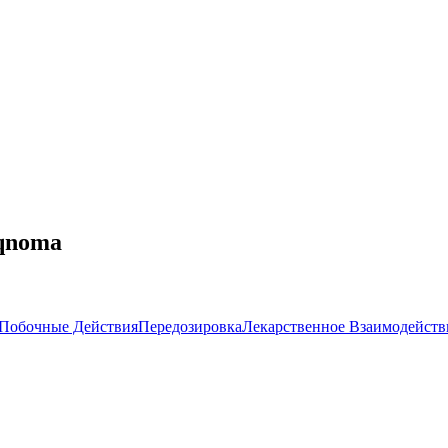
iqnoma
Побочные Действия
Передозировка
Лекарственное Взаимодейств