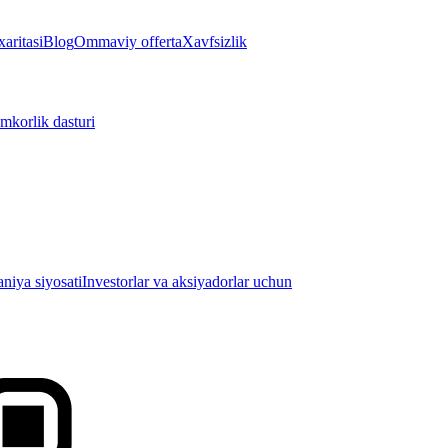
aritasi
Blog
Ommaviy offerta
Xavfsizlik
mkorlik dasturi
iya siyosati
Investorlar va aksiyadorlar uchun