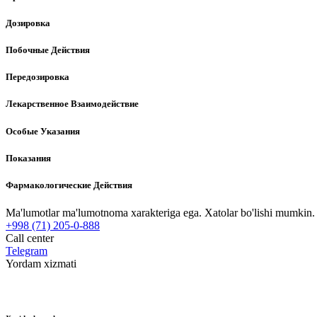
Дозировка
Побочные Действия
Передозировка
Лекарственное Взаимодействие
Особые Указания
Показания
Фармакологические Действия
Ma'lumotlar ma'lumotnoma xarakteriga ega. Xatolar bo'lishi mumkin. P
+998 (71) 205-0-888
Call center
Telegram
Yordam xizmati