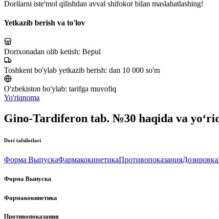
Dorilarni iste'mol qilishdan avval shifokor bilan maslahatlashing!
Yetkazib berish va to'lov
Dorixonadan olib ketish:
Bepul
Toshkent bo'ylab yetkazib berish:
dan 10 000 so'm
O'zbekiston bo'ylab:
tarifga muvofiq
Yo'riqnoma
Gino-Tardiferon tab. №30 haqida va yo‘r
Dori tafsilotlari
Форма Выпуска
Фармакокинетика
Противопоказания
Дозировка
Форма Выпуска
Фармакокинетика
Противопоказания