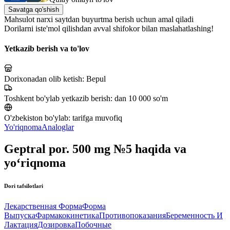
Savatga qo'shish
Mahsulot narxi saytdan buyurtma berish uchun amal qiladi
Dorilarni iste'mol qilishdan avval shifokor bilan maslahatlashing!
Yetkazib berish va to'lov
Dorixonadan olib ketish:
Bepul
Toshkent bo'ylab yetkazib berish:
dan 10 000 so'm
O'zbekiston bo'ylab:
tarifga muvofiq
Yo'riqnoma
Analoglar
Geptral por. 500 mg №5 haqida va
yo‘riqnoma
Dori tafsilotlari
Лекарственная Форма
Форма
Выпуска
Фармакокинетика
Противопоказания
Беременность И
Лактация
Дозировка
Побочные