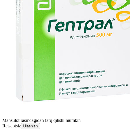
Mahsulot rasmdagidan farq qilishi mumkin
Retseptsiz
Ulashish