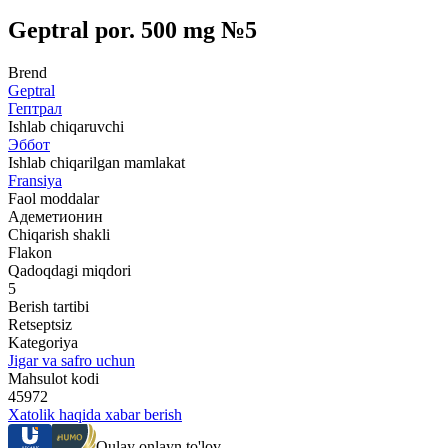
Geptral por. 500 mg №5
Brend
Geptral
Гептрал
Ishlab chiqaruvchi
Эббот
Ishlab chiqarilgan mamlakat
Fransiya
Faol moddalar
Адеметионин
Chiqarish shakli
Flakon
Qadoqdagi miqdori
5
Berish tartibi
Retseptsiz
Kategoriya
Jigar va safro uchun
Mahsulot kodi
45972
Xatolik haqida xabar berish
Qulay onlayn to'lov