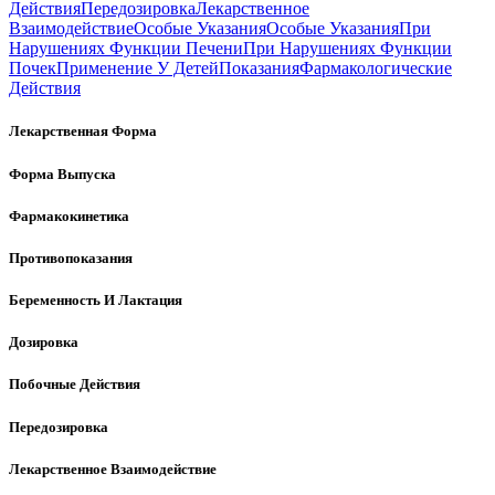
Действия
Передозировка
Лекарственное
Взаимодействие
Особые Указания
Особые Указания
При
Нарушениях Функции Печени
При Нарушениях Функции
Почек
Применение У Детей
Показания
Фармакологические
Действия
Лекарственная Форма
Форма Выпуска
Фармакокинетика
Противопоказания
Беременность И Лактация
Дозировка
Побочные Действия
Передозировка
Лекарственное Взаимодействие