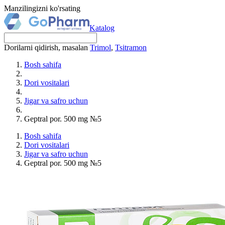
Manzilingizni ko'rsating
Katalog
Dorilarni qidirish, masalan
Trimol
,
Tsitramon
Bosh sahifa
Dori vositalari
Jigar va safro uchun
Geptral por. 500 mg №5
Bosh sahifa
Dori vositalari
Jigar va safro uchun
Geptral por. 500 mg №5