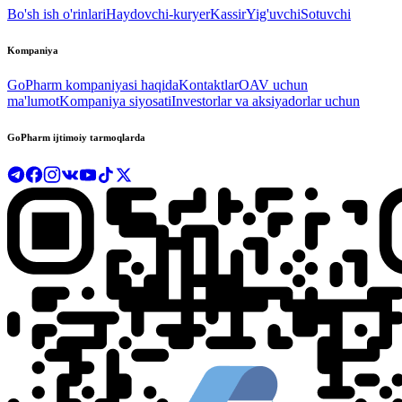
Bo'sh ish o'rinlari
Haydovchi-kuryer
Kassir
Yig'uvchi
Sotuvchi
Kompaniya
GoPharm kompaniyasi haqida
Kontaktlar
OAV uchun
ma'lumot
Kompaniya siyosati
Investorlar va aksiyadorlar uchun
GoPharm ijtimoiy tarmoqlarda