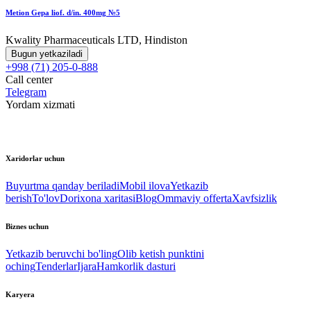
Metion Gepa liof. d/in. 400mg №5
Kwality Pharmaceuticals LTD, Hindiston
Bugun yetkaziladi
+998 (71) 205-0-888
Call center
Telegram
Yordam xizmati
Xaridorlar uchun
Buyurtma qanday beriladi
Mobil ilova
Yetkazib
berish
To'lov
Dorixona xaritasi
Blog
Ommaviy offerta
Xavfsizlik
Biznes uchun
Yetkazib beruvchi bo'ling
Olib ketish punktini
oching
Tenderlar
Ijara
Hamkorlik dasturi
Karyera