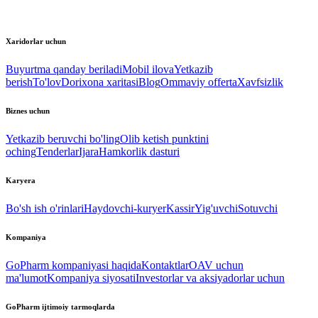
Xaridorlar uchun
Buyurtma qanday beriladi
Mobil ilova
Yetkazib
berish
To'lov
Dorixona xaritasi
Blog
Ommaviy offerta
Xavfsizlik
Biznes uchun
Yetkazib beruvchi bo'ling
Olib ketish punktini
oching
Tenderlar
Ijara
Hamkorlik dasturi
Karyera
Bo'sh ish o'rinlari
Haydovchi-kuryer
Kassir
Yig'uvchi
Sotuvchi
Kompaniya
GoPharm kompaniyasi haqida
Kontaktlar
OAV uchun
ma'lumot
Kompaniya siyosati
Investorlar va aksiyadorlar uchun
GoPharm ijtimoiy tarmoqlarda