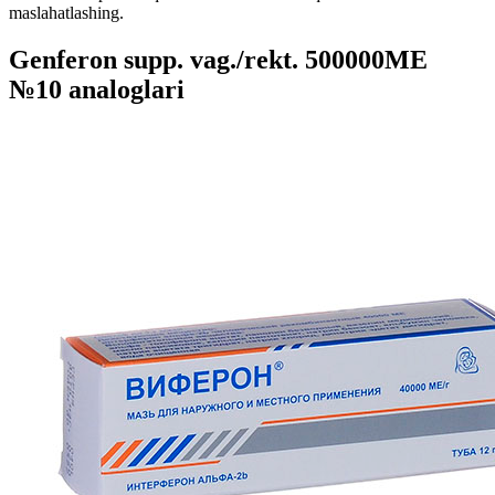
maslahatlashing.
Genferon supp. vag./rekt. 500000MЕ
№10 analoglari