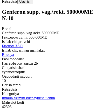
Retseptsiz
Ulashish
Genferon supp. vag./rekt. 500000MЕ
№10
Brend
Genferon supp. vag./rekt. 500000MЕ
Генферон супп. 500 000МЕ
Ishlab chiqaruvchi
Биоком ЗАО
Ishlab chiqarilgan mamlakat
Rossiya
Faol moddalar
Интерферон альфа-2b
Chiqarish shakli
суппозитории
Qadoqdagi miqdori
10
Berish tartibi
Retseptsiz
Kategoriya
Immun tizimini kuchaytirish uchun
Mahsulot kodi
42308