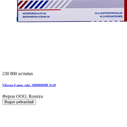
230 800 so'mdan
Viferon-4 supp. rekt. 3000000MЕ №10
Ферон ООО, Rossiya
Bugun yetkaziladi