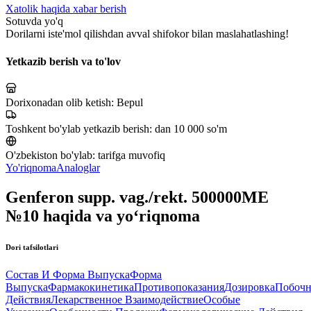
Xatolik haqida xabar berish
Sotuvda yo'q
Dorilarni iste'mol qilishdan avval shifokor bilan maslahatlashing!
Yetkazib berish va to'lov
Dorixonadan olib ketish:
Bepul
Toshkent bo'ylab yetkazib berish:
dan 10 000 so'm
O'zbekiston bo'ylab:
tarifga muvofiq
Yo'riqnoma
Analoglar
Genferon supp. vag./rekt. 500000MЕ
№10 haqida va yo‘riqnoma
Dori tafsilotlari
Состав И Форма Выпуска
Форма
Выпуска
Фармакокинетика
Противопоказания
Дозировка
Побоч
Действия
Лекарственное Взаимодействие
Особые