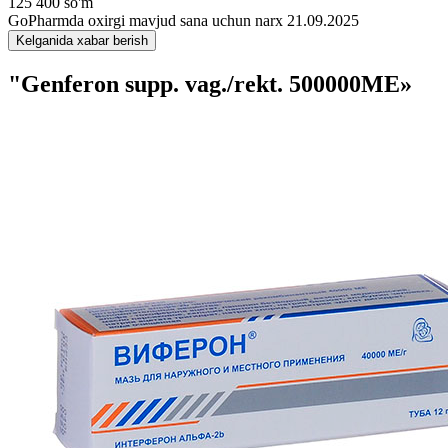
125 400 so'm
GoPharmda oxirgi mavjud sana uchun narx 21.09.2025
Kelganida xabar berish
"Genferon supp. vag./rekt. 500000MЕ»