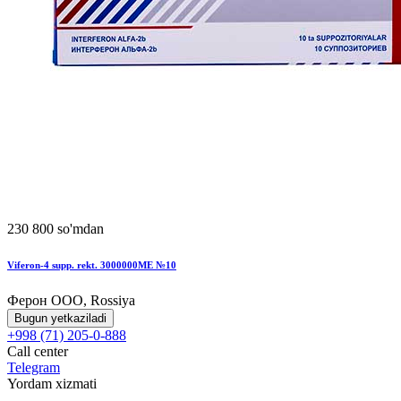
230 800 so'mdan
Viferon-4 supp. rekt. 3000000MЕ №10
Ферон ООО, Rossiya
Bugun yetkaziladi
+998 (71) 205-0-888
Call center
Telegram
Yordam xizmati