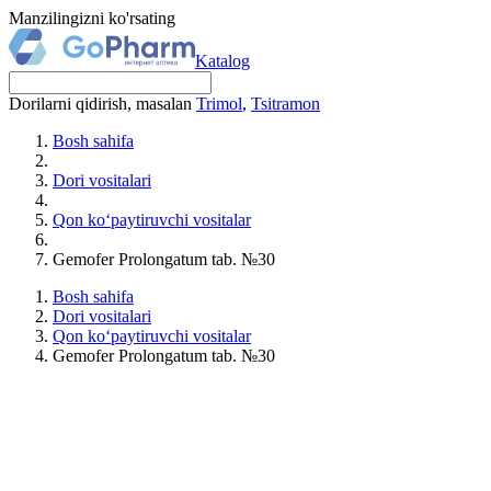
Manzilingizni ko'rsating
Katalog
Dorilarni qidirish, masalan
Trimol
,
Tsitramon
Bosh sahifa
Dori vositalari
Qon ko‘paytiruvchi vositalar
Gemofer Prolongatum tab. №30
Bosh sahifa
Dori vositalari
Qon ko‘paytiruvchi vositalar
Gemofer Prolongatum tab. №30