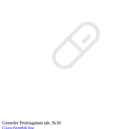
Gemofer Prolongatum tab. №30
GlaxoSmithKline