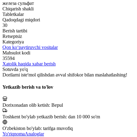
железа сульфат
Chiqarish shakli
Tabletkalar
Qadoqdagi miqdori
30
Berish tartibi
Retseptsiz
Kategoriya
Qon ko‘paytiruvchi vositalar
Mahsulot kodi
35594
Xatolik haqida xabar berish
Sotuvda yo'q
Dorilarni iste'mol qilishdan avval shifokor bilan maslahatlashing!
Yetkazib berish va to'lov
Dorixonadan olib ketish:
Bepul
Toshkent bo'ylab yetkazib berish:
dan 10 000 so'm
O'zbekiston bo'ylab:
tarifga muvofiq
Yo'riqnoma
Analoglar