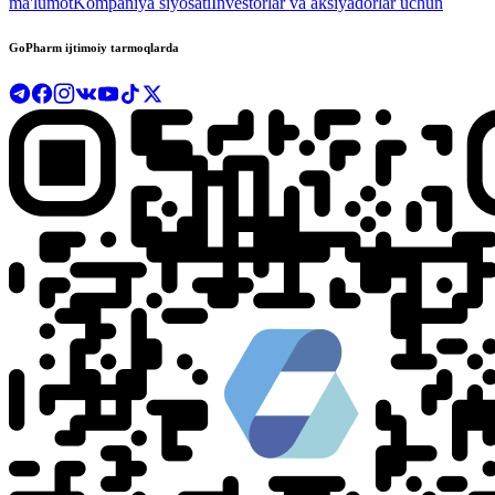
ma'lumot
Kompaniya siyosati
Investorlar va aksiyadorlar uchun
GoPharm ijtimoiy tarmoqlarda