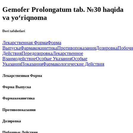
Gemofer Prolongatum tab. №30 haqida
va yo‘riqnoma
Dori tafsilotlari
Лекарственная Форма
Форма
Выпуска
Фармакокинетика
Противопоказания
Дозировка
Побоч
Действия
Передозировка
Лекарственное
Взаимодействие
Особые Указания
Особые
Указания
Показания
Фармакологические Действия
Лекарственная Форма
Форма Выпуска
Фармакокинетика
Противопоказания
Дозировка
Побочные Действия