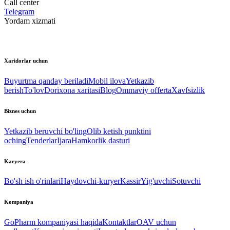
Call center
Telegram
Yordam xizmati
Xaridorlar uchun
Buyurtma qanday beriladi
Mobil ilova
Yetkazib
berish
To'lov
Dorixona xaritasi
Blog
Ommaviy offerta
Xavfsizlik
Biznes uchun
Yetkazib beruvchi bo'ling
Olib ketish punktini
oching
Tenderlar
Ijara
Hamkorlik dasturi
Karyera
Bo'sh ish o'rinlari
Haydovchi-kuryer
Kassir
Yig'uvchi
Sotuvchi
Kompaniya
GoPharm kompaniyasi haqida
Kontaktlar
OAV uchun