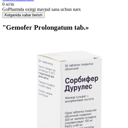
0 so'm
GoPharmda oxirgi mavjud sana uchun narx
Kelganida xabar berish
"Gemofer Prolongatum tab.»