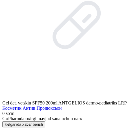
Gel det. vetskin SPF50 200ml ANTGЕLIOS dermo-pediatriks LRP
Косметик Актив Продюксьон
0 so'm
GoPharmda oxirgi mavjud sana uchun narx
Kelganida xabar berish