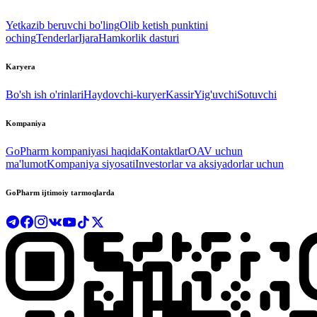
Yetkazib beruvchi bo'ling
Olib ketish punktini
oching
Tenderlar
Ijara
Hamkorlik dasturi
Karyera
Bo'sh ish o'rinlari
Haydovchi-kuryer
Kassir
Yig'uvchi
Sotuvchi
Kompaniya
GoPharm kompaniyasi haqida
Kontaktlar
OAV uchun
ma'lumot
Kompaniya siyosati
Investorlar va aksiyadorlar uchun
GoPharm ijtimoiy tarmoqlarda