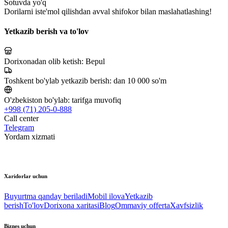
Sotuvda yo'q
Dorilarni iste'mol qilishdan avval shifokor bilan maslahatlashing!
Yetkazib berish va to'lov
Dorixonadan olib ketish:
Bepul
Toshkent bo'ylab yetkazib berish:
dan 10 000 so'm
O'zbekiston bo'ylab:
tarifga muvofiq
+998 (71) 205-0-888
Call center
Telegram
Yordam xizmati
Xaridorlar uchun
Buyurtma qanday beriladi
Mobil ilova
Yetkazib
berish
To'lov
Dorixona xaritasi
Blog
Ommaviy offerta
Xavfsizlik
Biznes uchun