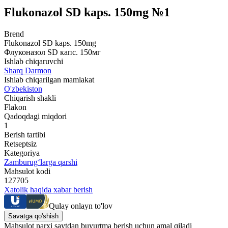
Flukonazol SD kaps. 150mg №1
Brend
Flukonazol SD kaps. 150mg
Флуконазол SD капс. 150мг
Ishlab chiqaruvchi
Sharq Darmon
Ishlab chiqarilgan mamlakat
O'zbekiston
Chiqarish shakli
Flakon
Qadoqdagi miqdori
1
Berish tartibi
Retseptsiz
Kategoriya
Zamburug‘larga qarshi
Mahsulot kodi
127705
Xatolik haqida xabar berish
Qulay onlayn to'lov
Savatga qo'shish
Mahsulot narxi saytdan buyurtma berish uchun amal qiladi