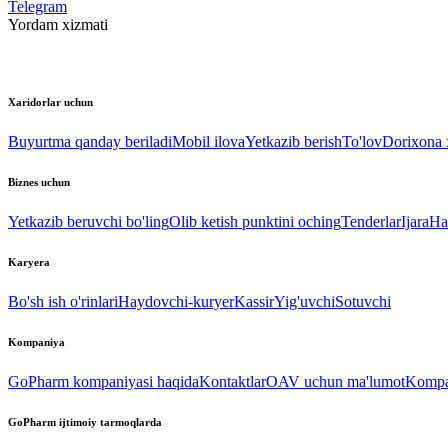
Telegram
Yordam xizmati
Xaridorlar uchun
Buyurtma qanday beriladi
Mobil ilova
Yetkazib berish
To'lov
Dorixona x
Biznes uchun
Yetkazib beruvchi bo'ling
Olib ketish punktini oching
Tenderlar
Ijara
Ha
Karyera
Bo'sh ish o'rinlari
Haydovchi-kuryer
Kassir
Yig'uvchi
Sotuvchi
Kompaniya
GoPharm kompaniyasi haqida
Kontaktlar
OAV uchun ma'lumot
Kompan
GoPharm ijtimoiy tarmoqlarda