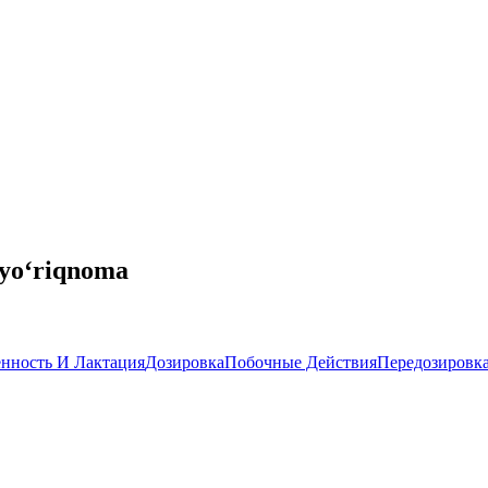
 yo‘riqnoma
нность И Лактация
Дозировка
Побочные Действия
Передозировк