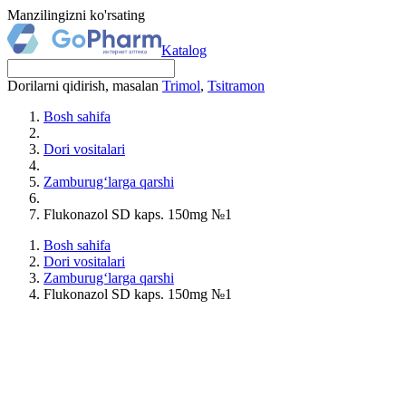
Manzilingizni ko'rsating
Katalog
Dorilarni qidirish, masalan
Trimol
,
Tsitramon
Bosh sahifa
Dori vositalari
Zamburug‘larga qarshi
Flukonazol SD kaps. 150mg №1
Bosh sahifa
Dori vositalari
Zamburug‘larga qarshi
Flukonazol SD kaps. 150mg №1