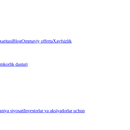
aritasi
Blog
Ommaviy offerta
Xavfsizlik
mkorlik dasturi
iya siyosati
Investorlar va aksiyadorlar uchun