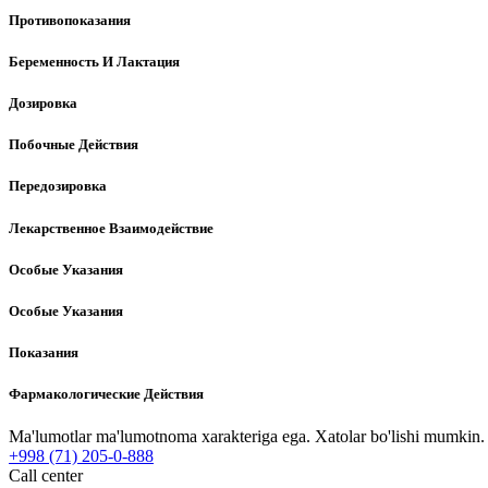
Противопоказания
Беременность И Лактация
Дозировка
Побочные Действия
Передозировка
Лекарственное Взаимодействие
Особые Указания
Особые Указания
Показания
Фармакологические Действия
Ma'lumotlar ma'lumotnoma xarakteriga ega. Xatolar bo'lishi mumkin. P
+998 (71) 205-0-888
Call center