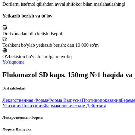
Dorilarni iste'mol qilishdan avval shifokor bilan maslahatlashing!
Yetkazib berish va to'lov
Dorixonadan olib ketish:
Bepul
Toshkent bo'ylab yetkazib berish:
dan 10 000 so'm
O'zbekiston bo'ylab:
tarifga muvofiq
Yo'riqnoma
Flukonazol SD kaps. 150mg №1 haqida va
Dori tafsilotlari
Лекарственная Форма
Форма Выпуска
Противопоказания
Береме
Указания
Показания
Фармакологические Действия
Лекарственная Форма
Форма Выпуска