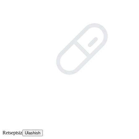
Retseptsiz
Ulashish