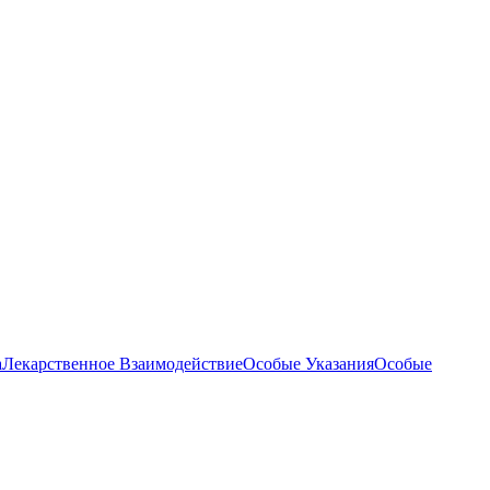
а
Лекарственное Взаимодействие
Особые Указания
Особые