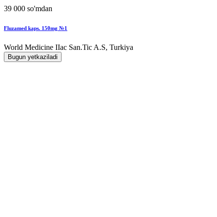
39 000 so'mdan
Fluzamed kaps. 150mg №1
World Мedicine IIac San.Tic A.S, Turkiya
Bugun yetkaziladi