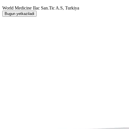
World Мedicine IIac San.Tic A.S, Turkiya
Bugun yetkaziladi