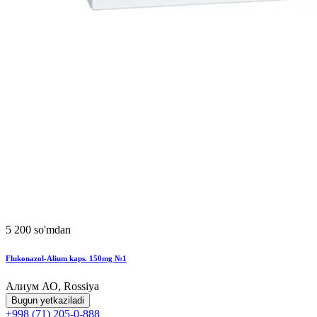
5 200 so'mdan
Flukonazol-Alium kaps. 150mg №1
Алиум АО, Rossiya
Bugun yetkaziladi
+998 (71) 205-0-888