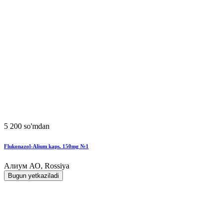
5 200 so'mdan
Flukonazol-Alium kaps. 150mg №1
Алиум АО, Rossiya
Bugun yetkaziladi