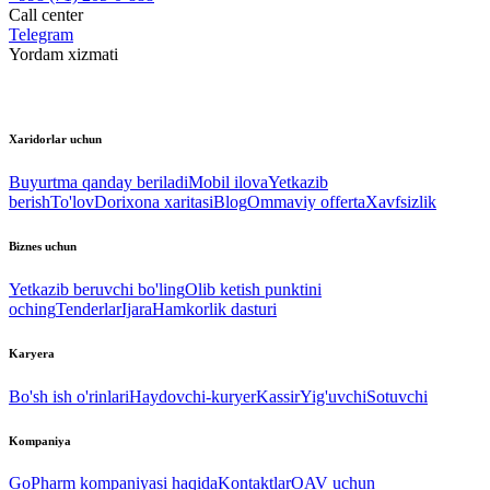
Call center
Telegram
Yordam xizmati
Xaridorlar uchun
Buyurtma qanday beriladi
Mobil ilova
Yetkazib
berish
To'lov
Dorixona xaritasi
Blog
Ommaviy offerta
Xavfsizlik
Biznes uchun
Yetkazib beruvchi bo'ling
Olib ketish punktini
oching
Tenderlar
Ijara
Hamkorlik dasturi
Karyera
Bo'sh ish o'rinlari
Haydovchi-kuryer
Kassir
Yig'uvchi
Sotuvchi
Kompaniya
GoPharm kompaniyasi haqida
Kontaktlar
OAV uchun