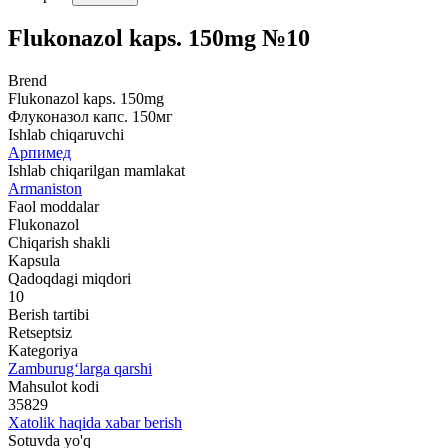
Flukonazol kaps. 150mg №10
Brend
Flukonazol kaps. 150mg
Флуконазол капс. 150мг
Ishlab chiqaruvchi
Арпимед
Ishlab chiqarilgan mamlakat
Armaniston
Faol moddalar
Flukonazol
Chiqarish shakli
Kapsula
Qadoqdagi miqdori
10
Berish tartibi
Retseptsiz
Kategoriya
Zamburug‘larga qarshi
Mahsulot kodi
35829
Xatolik haqida xabar berish
Sotuvda yo'q