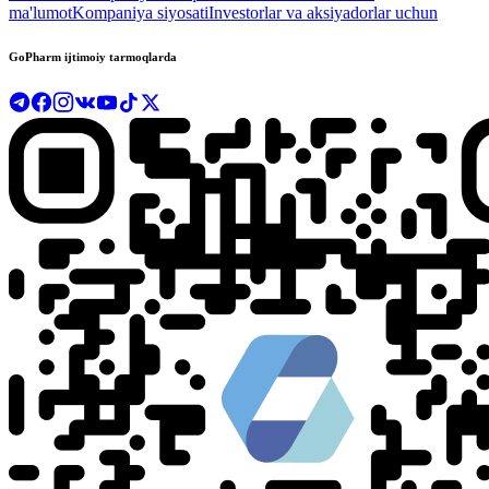
ma'lumot
Kompaniya siyosati
Investorlar va aksiyadorlar uchun
GoPharm ijtimoiy tarmoqlarda