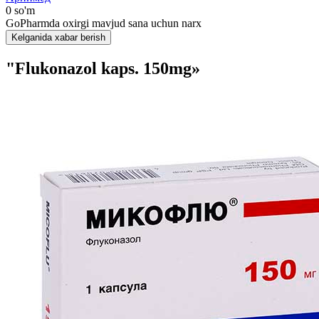
0 so'm
GoPharmda oxirgi mavjud sana uchun narx
Kelganida xabar berish
"Flukonazol kaps. 150mg»