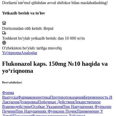
Dorilarni iste'mol qilishdan avval shifokor bilan maslahatlashing!
Yetkazib berish va to'lov
Dorixonadan olib ketish:
Bepul
Toshkent bo'ylab yetkazib berish:
dan 10 000 so'm
O'zbekiston bo'ylab:
tarifga muvofiq
Yo'riqnoma
Analoglar
Flukonazol kaps. 150mg №10 haqida va
yo‘riqnoma
Dori tafsilotlari
Форма
Выпуска
Фармакокинетика
Противопоказания
Беременность И
Лактация
Дозировка
Побочные Действия
Лекарственное
Взаимодействие
Особые Указания
При Нарушениях Функции
Печени
При Нарушениях Функции Почек
Применение У
Детей
Показания
Фармакологические Действия