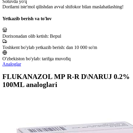
Sotuvda yo'q
Dorilarni iste'mol qilishdan avval shifokor bilan maslahatlashing!
Yetkazib berish va to'lov
Dorixonadan olib ketish:
Bepul
Toshkent bo'ylab yetkazib berish:
dan 10 000 so'm
O'zbekiston bo'ylab:
tarifga muvofiq
Analoglar
FLUKANAZOL MP R-R D\NARUJ 0.2%
100ML analoglari