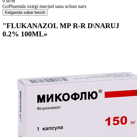
0 so'm
GoPharmda oxirgi mavjud sana uchun narx
Kelganida xabar berish
"FLUKANAZOL MP R-R D\NARUJ
0.2% 100ML»