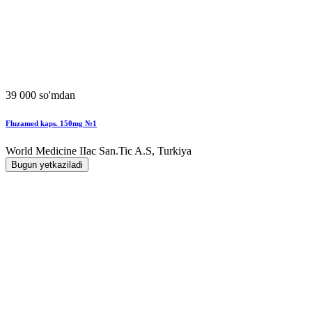
39 000 so'mdan
Fluzamed kaps. 150mg №1
World Мedicine IIac San.Tic A.S, Turkiya
Bugun yetkaziladi