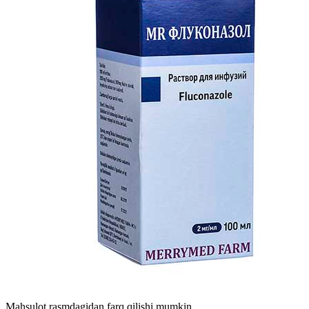
Mahsulot rasmdagidan farq qilishi mumkin