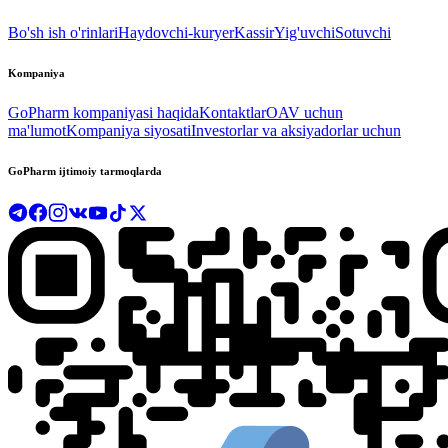
Bo'sh ish o'rinlari
Haydovchi-kuryer
Kassir
Yig'uvchi
Sotuvchi
Kompaniya
GoPharm kompaniyasi haqida
Kontaktlar
OAV uchun
ma'lumot
Kompaniya siyosati
Investorlar va aksiyadorlar uchun
GoPharm ijtimoiy tarmoqlarda