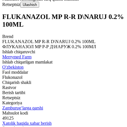
Retseptsiz
Ulashish
FLUKANAZOL MP R-R D\NARUJ 0.2%
100ML
Brend
FLUKANAZOL MP R-R D\NARUJ 0.2% 100ML
ФЛУКАНАЗОЛ MP Р-Р Д\НАРУЖ 0.2% 100МЛ
Ishlab chiqaruvchi
Merrymed Farm
Ishlab chiqarilgan mamlakat
O'zbekiston
Faol moddalar
Flukonazol
Chiqarish shakli
Rastvor
Berish tartibi
Retseptsiz
Kategoriya
Zamburug‘larga qarshi
Mahsulot kodi
49125
Xatolik haqida xabar berish