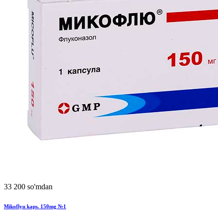
33 200 so'mdan
Mikoflyu kaps. 150mg №1