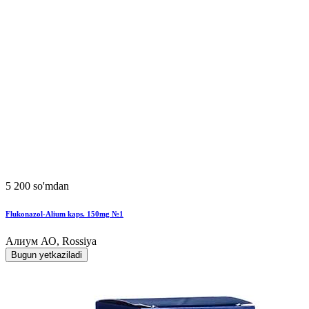
5 200 so'mdan
Flukonazol-Alium kaps. 150mg №1
Алиум АО, Rossiya
Bugun yetkaziladi