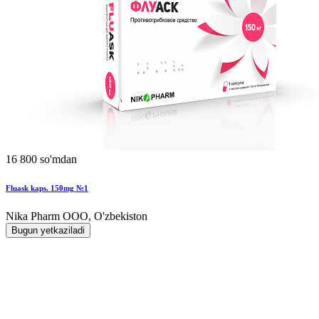
16 800 so'mdan
Fluask kaps. 150mg №1
Nika Pharm ООО, O'zbekiston
Bugun yetkaziladi