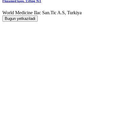
Fluzamed kaps. 150mg №1
World Мedicine IIac San.Tic A.S, Turkiya
Bugun yetkaziladi