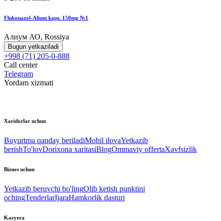
Flukonazol-Alium kaps. 150mg №1
Алиум АО, Rossiya
Bugun yetkaziladi
+998 (71) 205-0-888
Call center
Telegram
Yordam xizmati
Xaridorlar uchun
Buyurtma qanday beriladi
Mobil ilova
Yetkazib
berish
To'lov
Dorixona xaritasi
Blog
Ommaviy offerta
Xavfsizlik
Biznes uchun
Yetkazib beruvchi bo'ling
Olib ketish punktini
oching
Tenderlar
Ijara
Hamkorlik dasturi
Karyera