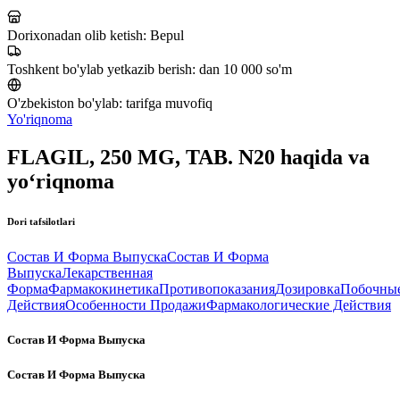
Dorixonadan olib ketish:
Bepul
Toshkent bo'ylab yetkazib berish:
dan 10 000 so'm
O'zbekiston bo'ylab:
tarifga muvofiq
Yo'riqnoma
FLAGIL, 250 MG, TAB. N20 haqida va
yo‘riqnoma
Dori tafsilotlari
Состав И Форма Выпуска
Состав И Форма
Выпуска
Лекарственная
Форма
Фармакокинетика
Противопоказания
Дозировка
Побочны
Действия
Особенности Продажи
Фармакологические Действия
Состав И Форма Выпуска
Состав И Форма Выпуска