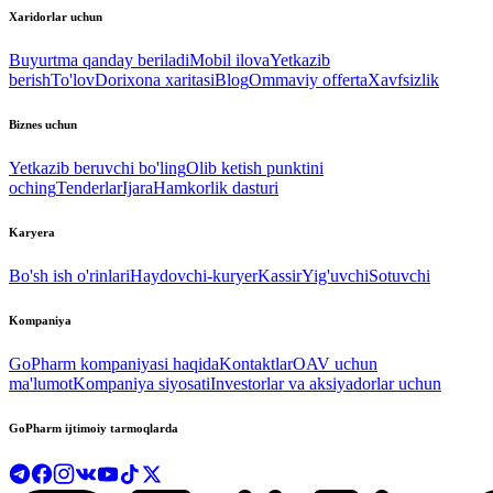
Xaridorlar uchun
Buyurtma qanday beriladi
Mobil ilova
Yetkazib
berish
To'lov
Dorixona xaritasi
Blog
Ommaviy offerta
Xavfsizlik
Biznes uchun
Yetkazib beruvchi bo'ling
Olib ketish punktini
oching
Tenderlar
Ijara
Hamkorlik dasturi
Karyera
Bo'sh ish o'rinlari
Haydovchi-kuryer
Kassir
Yig'uvchi
Sotuvchi
Kompaniya
GoPharm kompaniyasi haqida
Kontaktlar
OAV uchun
ma'lumot
Kompaniya siyosati
Investorlar va aksiyadorlar uchun
GoPharm ijtimoiy tarmoqlarda