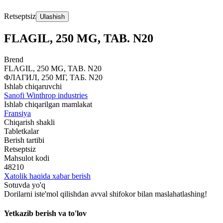
Retseptsiz
Ulashish
FLAGIL, 250 MG, TAB. N20
Brend
FLAGIL, 250 MG, TAB. N20
ФЛАГИЛ, 250 МГ, ТАБ. N20
Ishlab chiqaruvchi
Sanofi Winthrop industries
Ishlab chiqarilgan mamlakat
Fransiya
Chiqarish shakli
Tabletkalar
Berish tartibi
Retseptsiz
Mahsulot kodi
48210
Xatolik haqida xabar berish
Sotuvda yo'q
Dorilarni iste'mol qilishdan avval shifokor bilan maslahatlashing!
Yetkazib berish va to'lov