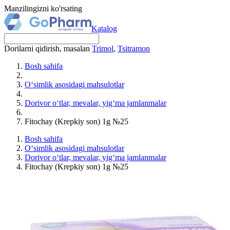
Manzilingizni ko'rsating
Katalog
Dorilarni qidirish, masalan
Trimol
,
Tsitramon
Bosh sahifa
O‘simlik asosidagi mahsulotlar
Dorivor o‘tlar, mevalar, yig‘ma jamlanmalar
Fitochay (Krepkiy son) 1g №25
Bosh sahifa
O‘simlik asosidagi mahsulotlar
Dorivor o‘tlar, mevalar, yig‘ma jamlanmalar
Fitochay (Krepkiy son) 1g №25