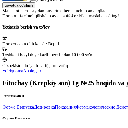
Savatga qo'shish
Mahsulot narxi saytdan buyurtma berish uchun amal qiladi
Dorilarni iste'mol qilishdan avval shifokor bilan maslahatlashing!
Yetkazib berish va to'lov
Dorixonadan olib ketish:
Bepul
Toshkent bo'ylab yetkazib berish:
dan 10 000 so'm
O'zbekiston bo'ylab:
tarifga muvofiq
Yo'riqnoma
Analoglar
Fitochay (Krepkiy son) 1g №25 haqida va
Dori tafsilotlari
Форма Выпуска
Дозировка
Показания
Фармакологические Дейс
Форма Выпуска