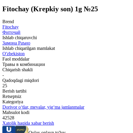
Fitochay (Krepkiy son) 1g №25
Brend
Fitochay
Фиточай
Ishlab chiqaruvchi
Замона Раъно
Ishlab chiqarilgan mamlakat
O'zbekiston
Faol moddalar
Травы в комбинации
Chiqarish shakli
-
Qadoqdagi miqdori
25
Berish tartibi
Retseptsiz
Kategoriya
Dorivor o‘tlar, mevalar, yig‘ma jamlanmalar
Mahsulot kodi
42528
Xatolik haqida xabar berish
Qulay onlayn to'lov