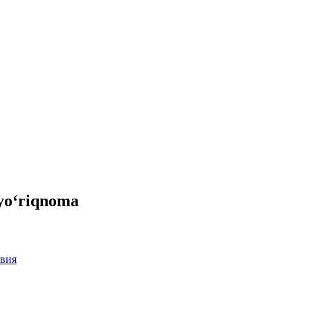
 yo‘riqnoma
твия