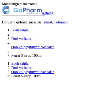
Manzilingizni ko'rsating
Katalog
Dorilarni qidirish, masalan
Trimol
,
Tsitramon
Bosh sahifa
Dori vositalari
Qon ko‘paytiruvchi vositalar
Ferrat S sirop 100ml
Bosh sahifa
Dori vositalari
Qon ko‘paytiruvchi vositalar
Ferrat S sirop 100ml