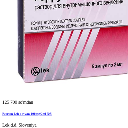
125 700 so'mdan
Ferrum Lek r-r v/m 100mg/2ml №5
Lek d.d, Sloveniya