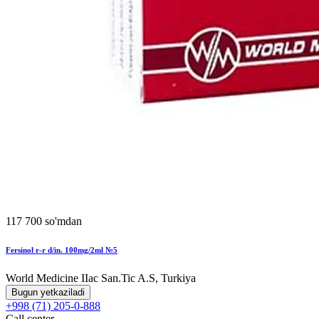
117 700 so'mdan
Fersinol r-r d/in. 100mg/2ml №5
World Мedicine IIac San.Tic A.S, Turkiya
Bugun yetkaziladi
+998 (71) 205-0-888
Call center