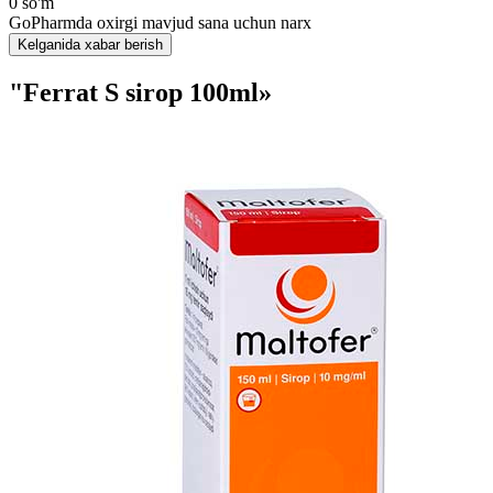
0 so'm
GoPharmda oxirgi mavjud sana uchun narx
Kelganida xabar berish
"Ferrat S sirop 100ml»