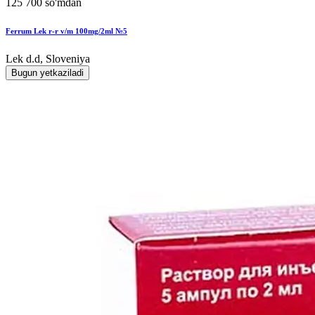
125 700 so'mdan
Ferrum Lek r-r v/m 100mg/2ml №5
Lek d.d, Sloveniya
Bugun yetkaziladi