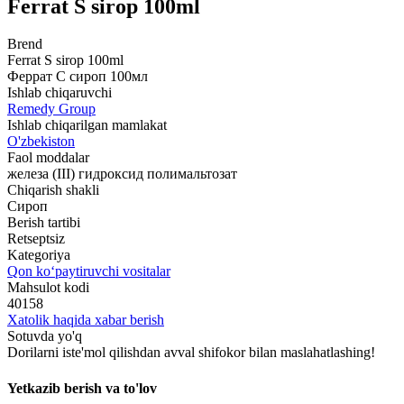
Ferrat S sirop 100ml
Brend
Ferrat S sirop 100ml
Феррат С сироп 100мл
Ishlab chiqaruvchi
Remedy Group
Ishlab chiqarilgan mamlakat
O'zbekiston
Faol moddalar
железа (III) гидроксид полимальтозат
Chiqarish shakli
Сироп
Berish tartibi
Retseptsiz
Kategoriya
Qon ko‘paytiruvchi vositalar
Mahsulot kodi
40158
Xatolik haqida xabar berish
Sotuvda yo'q
Dorilarni iste'mol qilishdan avval shifokor bilan maslahatlashing!
Yetkazib berish va to'lov