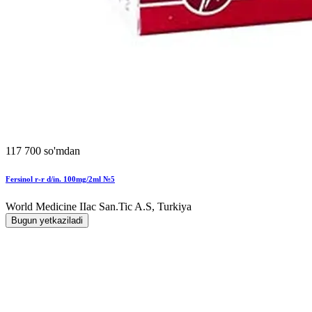
117 700 so'mdan
Fersinol r-r d/in. 100mg/2ml №5
World Мedicine IIac San.Tic A.S, Turkiya
Bugun yetkaziladi