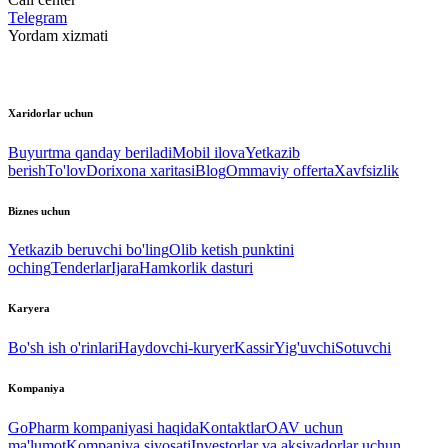
Telegram
Yordam xizmati
Xaridorlar uchun
Buyurtma qanday beriladi
Mobil ilova
Yetkazib
berish
To'lov
Dorixona xaritasi
Blog
Ommaviy offerta
Xavfsizlik
Biznes uchun
Yetkazib beruvchi bo'ling
Olib ketish punktini
oching
Tenderlar
Ijara
Hamkorlik dasturi
Karyera
Bo'sh ish o'rinlari
Haydovchi-kuryer
Kassir
Yig'uvchi
Sotuvchi
Kompaniya
GoPharm kompaniyasi haqida
Kontaktlar
OAV uchun
ma'lumot
Kompaniya siyosati
Investorlar va aksiyadorlar uchun