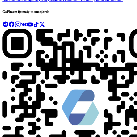
GoPharm ijtimoiy tarmoqlarda