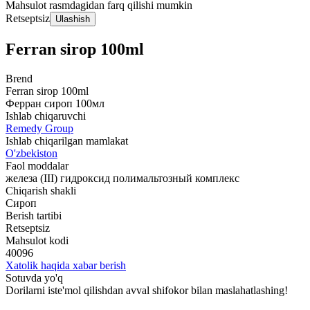
Mahsulot rasmdagidan farq qilishi mumkin
Retseptsiz
Ulashish
Ferran sirop 100ml
Brend
Ferran sirop 100ml
Ферран сироп 100мл
Ishlab chiqaruvchi
Remedy Group
Ishlab chiqarilgan mamlakat
O'zbekiston
Faol moddalar
железа (III) гидроксид полимальтозный комплекс
Chiqarish shakli
Сироп
Berish tartibi
Retseptsiz
Mahsulot kodi
40096
Xatolik haqida xabar berish
Sotuvda yo'q
Dorilarni iste'mol qilishdan avval shifokor bilan maslahatlashing!