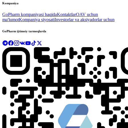
Kompaniya
GoPharm kompaniyasi haqida
Kontaktlar
OAV uchun
ma'lumot
Kompaniya siyosati
Investorlar va aksiyadorlar uchun
GoPharm ijtimoiy tarmoqlarda