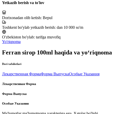
Yetkazib berish va to'lov
Dorixonadan olib ketish:
Bepul
Toshkent bo'ylab yetkazib berish:
dan 10 000 so'm
O'zbekiston bo'ylab:
tarifga muvofiq
Yo'riqnoma
Ferran sirop 100ml haqida va yo‘riqnoma
Dori tafsilotlari
Лекарственная Форма
Форма Выпуска
Особые Указания
Лекарственная Форма
Форма Выпуска
Особые Указания
Ma'lumotlar ma'lumotnoma xarakteriga ega. Xatolar bo'lishi