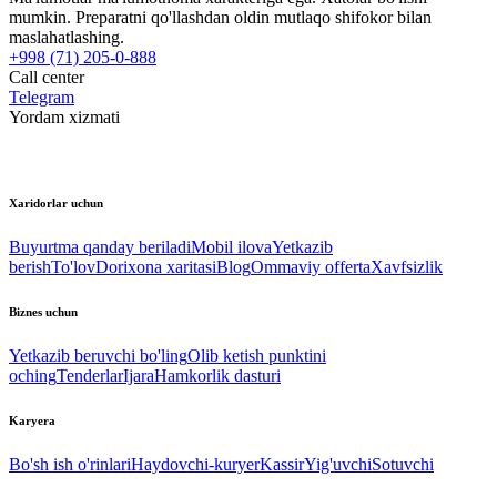
mumkin. Preparatni qo'llashdan oldin mutlaqo shifokor bilan
maslahatlashing.
+998 (71) 205-0-888
Call center
Telegram
Yordam xizmati
Xaridorlar uchun
Buyurtma qanday beriladi
Mobil ilova
Yetkazib
berish
To'lov
Dorixona xaritasi
Blog
Ommaviy offerta
Xavfsizlik
Biznes uchun
Yetkazib beruvchi bo'ling
Olib ketish punktini
oching
Tenderlar
Ijara
Hamkorlik dasturi
Karyera
Bo'sh ish o'rinlari
Haydovchi-kuryer
Kassir
Yig'uvchi
Sotuvchi