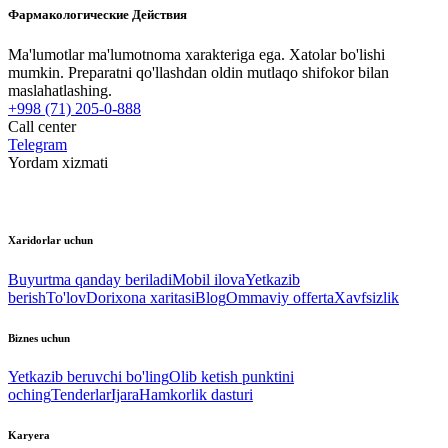
Фармакологические Действия
Ma'lumotlar ma'lumotnoma xarakteriga ega. Xatolar bo'lishi
mumkin. Preparatni qo'llashdan oldin mutlaqo shifokor bilan
maslahatlashing.
+998 (71) 205-0-888
Call center
Telegram
Yordam xizmati
Xaridorlar uchun
Buyurtma qanday beriladi
Mobil ilova
Yetkazib
berish
To'lov
Dorixona xaritasi
Blog
Ommaviy offerta
Xavfsizlik
Biznes uchun
Yetkazib beruvchi bo'ling
Olib ketish punktini
oching
Tenderlar
Ijara
Hamkorlik dasturi
Karyera