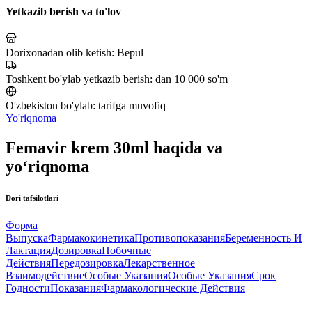
Yetkazib berish va to'lov
Dorixonadan olib ketish:
Bepul
Toshkent bo'ylab yetkazib berish:
dan 10 000 so'm
O'zbekiston bo'ylab:
tarifga muvofiq
Yo'riqnoma
Femavir krem 30ml haqida va
yo‘riqnoma
Dori tafsilotlari
Форма
Выпуска
Фармакокинетика
Противопоказания
Беременность И
Лактация
Дозировка
Побочные
Действия
Передозировка
Лекарственное
Взаимодействие
Особые Указания
Особые Указания
Срок
Годности
Показания
Фармакологические Действия