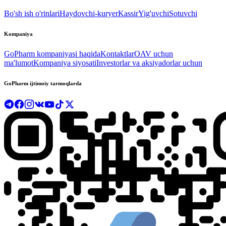
Bo'sh ish o'rinlari
Haydovchi-kuryer
Kassir
Yig'uvchi
Sotuvchi
Kompaniya
GoPharm kompaniyasi haqida
Kontaktlar
OAV uchun
ma'lumot
Kompaniya siyosati
Investorlar va aksiyadorlar uchun
GoPharm ijtimoiy tarmoqlarda