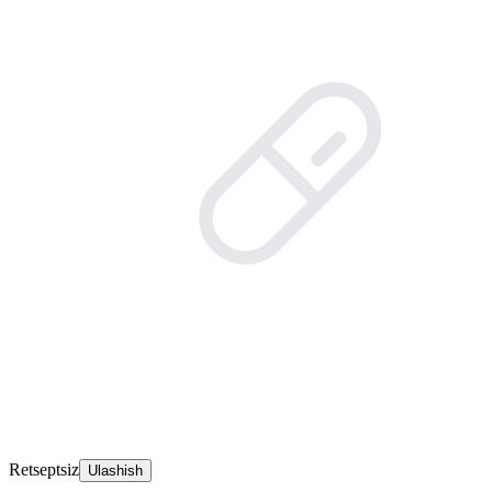
Retseptsiz
Ulashish