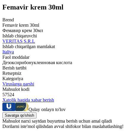
Femavir krem 30ml
Brend
Femavir krem 30ml
Фемавир крем 30мл
Ishlab chiqaruvchi
VERITAS S.R.L
Ishlab chiqarilgan mamlakat
Italiya
Faol moddalar
Дезоксирибонуклеиновая кислота
Berish tartibi
Retseptsiz
Kategoriya
Viruslarga qarshi
Mahsulot kodi
57524
Xatolik haqida xabar berish
Qulay onlayn to'lov
Savatga qo'shish
Mahsulot narxi saytdan buyurtma berish uchun amal qiladi
Dorilarni iste'mol qilishdan avval shifokor bilan maslahatlashing!