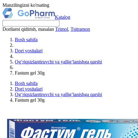
Manzilingizni ko'rsating
Katalog
Dorilarni qidirish, masalan
Trimol
,
Tsitramon
Bosh sahifa
Dori vositalari
Og‘riqsizlantiruvchi va yallig‘lanishga qarshi
Fastum gel 30g
Bosh sahifa
Dori vositalari
Og‘riqsizlantiruvchi va yallig‘lanishga qarshi
Fastum gel 30g