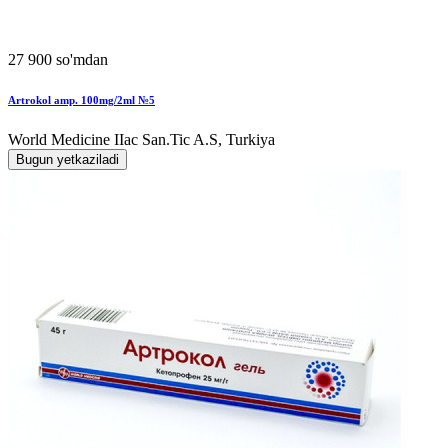
27 900 so'mdan
Artrokol amp. 100mg/2ml №5
World Мedicine IIac San.Tic A.S, Turkiya
Bugun yetkaziladi