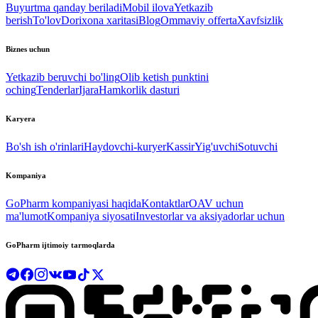
Buyurtma qanday beriladi
Mobil ilova
Yetkazib
berish
To'lov
Dorixona xaritasi
Blog
Ommaviy offerta
Xavfsizlik
Biznes uchun
Yetkazib beruvchi bo'ling
Olib ketish punktini
oching
Tenderlar
Ijara
Hamkorlik dasturi
Karyera
Bo'sh ish o'rinlari
Haydovchi-kuryer
Kassir
Yig'uvchi
Sotuvchi
Kompaniya
GoPharm kompaniyasi haqida
Kontaktlar
OAV uchun
ma'lumot
Kompaniya siyosati
Investorlar va aksiyadorlar uchun
GoPharm ijtimoiy tarmoqlarda