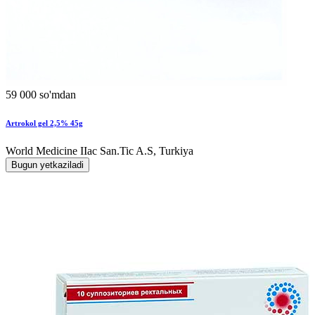
59 000 so'mdan
Artrokol gel 2,5% 45g
World Мedicine IIac San.Tic A.S, Turkiya
Bugun yetkaziladi