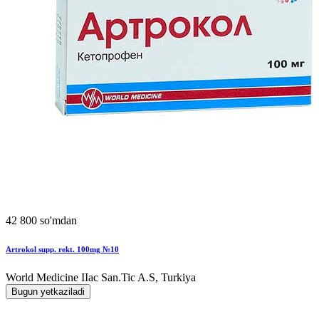
42 800 so'mdan
Artrokol supp. rekt. 100mg №10
World Мedicine IIac San.Tic A.S, Turkiya
Bugun yetkaziladi