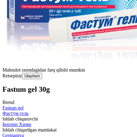
Mahsulot rasmdagidan farq qilishi mumkin
Retseptsiz
Ulashish
Fastum gel 30g
Brend
Fastum gel
Фастум гель
Ishlab chiqaruvchi
Берлин Хими
Ishlab chiqarilgan mamlakat
Germaniya