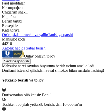
Faol moddalar
Кетопрофен
Chiqarish shakli
Коробка
Berish tartibi
Retseptsiz
Kategoriya
Og‘riqsizlantiruvchi va yallig‘lanishga qarshi
Mahsulot kodi
44210
Xatolik haqida xabar berish
Qulay onlayn to'lov
Savatga qo'shish
Mahsulot narxi saytdan buyurtma berish uchun amal qiladi
Dorilarni iste'mol qilishdan avval shifokor bilan maslahatlashing!
Yetkazib berish va to'lov
Dorixonadan olib ketish:
Bepul
Toshkent bo'ylab yetkazib berish:
dan 10 000 so'm