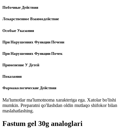
Побочные Действия
Лекарственное Взаимодействие
Особые Указания
При Нарушениях Функции Печени
При Нарушениях Функции Почек
Применение У Детей
Показания
Фармакологические Действия
Ma'lumotlar ma'lumotnoma xarakteriga ega. Xatolar bo'lishi
mumkin. Preparatni qo'llashdan oldin mutlaqo shifokor bilan
maslahatlashing.
Fastum gel 30g analoglari