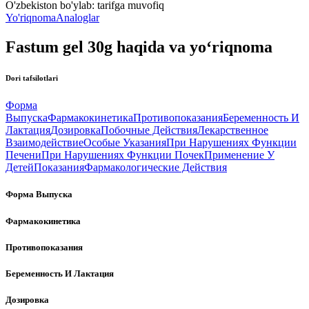
O'zbekiston bo'ylab:
tarifga muvofiq
Yo'riqnoma
Analoglar
Fastum gel 30g haqida va yo‘riqnoma
Dori tafsilotlari
Форма
Выпуска
Фармакокинетика
Противопоказания
Беременность И
Лактация
Дозировка
Побочные Действия
Лекарственное
Взаимодействие
Особые Указания
При Нарушениях Функции
Печени
При Нарушениях Функции Почек
Применение У
Детей
Показания
Фармакологические Действия
Форма Выпуска
Фармакокинетика
Противопоказания
Беременность И Лактация
Дозировка