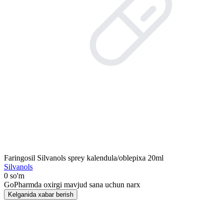
Faringosil Silvanols sprey kalendula/oblepixa 20ml
Silvanols
0 so'm
GoPharmda oxirgi mavjud sana uchun narx
Kelganida xabar berish