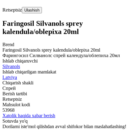
Retseptsiz
Ulashish
Faringosil Silvanols sprey
kalendula/oblepixa 20ml
Brend
Faringosil Silvanols sprey kalendula/oblepixa 20ml
Фарингосил Силванолс спрей календула/облепиха 20мл
Ishlab chiqaruvchi
Silvanols
Ishlab chiqarilgan mamlakat
Latviya
Chiqarish shakli
Спрей
Berish tartibi
Retseptsiz
Mahsulot kodi
53968
Xatolik haqida xabar berish
Sotuvda yo'q
Dorilarni iste'mol qilishdan avval shifokor bilan maslahatlashing!