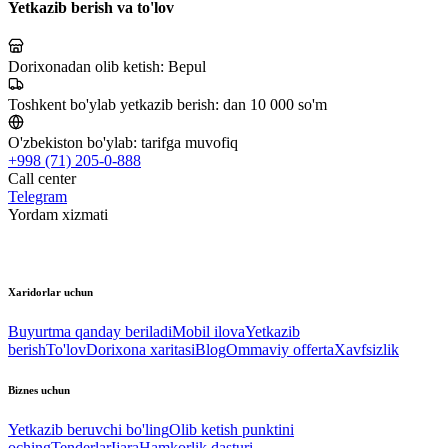
Yetkazib berish va to'lov
Dorixonadan olib ketish:
Bepul
Toshkent bo'ylab yetkazib berish:
dan 10 000 so'm
O'zbekiston bo'ylab:
tarifga muvofiq
+998 (71) 205-0-888
Call center
Telegram
Yordam xizmati
Xaridorlar uchun
Buyurtma qanday beriladi
Mobil ilova
Yetkazib
berish
To'lov
Dorixona xaritasi
Blog
Ommaviy offerta
Xavfsizlik
Biznes uchun
Yetkazib beruvchi bo'ling
Olib ketish punktini
oching
Tenderlar
Ijara
Hamkorlik dasturi