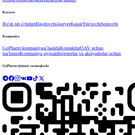
Karyera
Bo'sh ish o'rinlari
Haydovchi-kuryer
Kassir
Yig'uvchi
Sotuvchi
Kompaniya
GoPharm kompaniyasi haqida
Kontaktlar
OAV uchun
ma'lumot
Kompaniya siyosati
Investorlar va aksiyadorlar uchun
GoPharm ijtimoiy tarmoqlarda