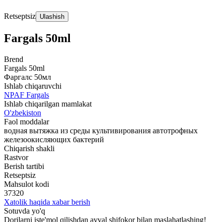
Retseptsiz
Ulashish
Fargals 50ml
Brend
Fargals 50ml
Фаргалс 50мл
Ishlab chiqaruvchi
NPAF Fargals
Ishlab chiqarilgan mamlakat
O'zbekiston
Faol moddalar
водная вытяжка из среды культивирования автотрофных
железоокисляющих бактерий
Chiqarish shakli
Rastvor
Berish tartibi
Retseptsiz
Mahsulot kodi
37320
Xatolik haqida xabar berish
Sotuvda yo'q
Dorilarni iste'mol qilishdan avval shifokor bilan maslahatlashing!