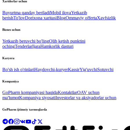
Xaridorlar uchun
Buyurtma qanday beriladi
Mobil ilova
Yetkazib
berish
To'lov
Dorixona xaritasi
Blog
Ommaviy offerta
Xavfsizlik
Biznes uchun
Yetkazib beruvchi bo'ling
Olib ketish punktini
oching
Tenderlar
Ijara
Hamkorlik dasturi
Karyera
Bo'sh ish o'rinlari
Haydovchi-kuryer
Kassir
Yig'uvchi
Sotuvchi
Kompaniya
GoPharm kompaniyasi haqida
Kontaktlar
OAV uchun
ma'lumot
Kompaniya siyosati
Investorlar va aksiyadorlar uchun
GoPharm ijtimoiy tarmoqlarda