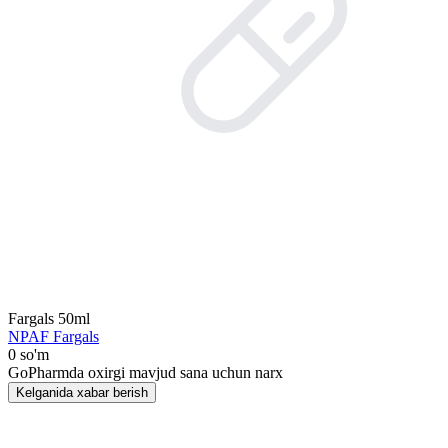
Fargals 50ml
NPAF Fargals
0 so'm
GoPharmda oxirgi mavjud sana uchun narx
Kelganida xabar berish