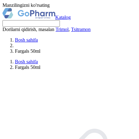
Manzilingizni ko'rsating
Katalog
Dorilarni qidirish, masalan
Trimol
,
Tsitramon
Bosh sahifa
Fargals 50ml
Bosh sahifa
Fargals 50ml