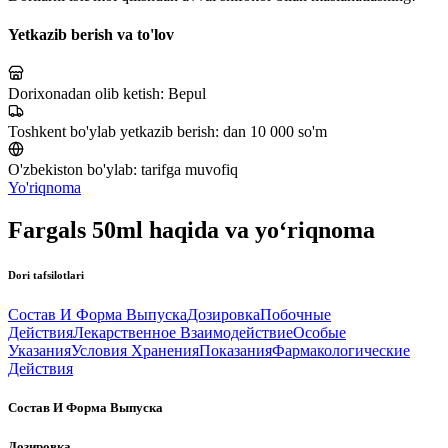
Yetkazib berish va to'lov
Dorixonadan olib ketish:
Bepul
Toshkent bo'ylab yetkazib berish:
dan 10 000 so'm
O'zbekiston bo'ylab:
tarifga muvofiq
Yo'riqnoma
Fargals 50ml haqida va yo‘riqnoma
Dori tafsilotlari
Состав И Форма Выпуска
Дозировка
Побочные
Действия
Лекарственное Взаимодействие
Особые
Указания
Условия Хранения
Показания
Фармакологические
Действия
Состав И Форма Выпуска
Дозировка