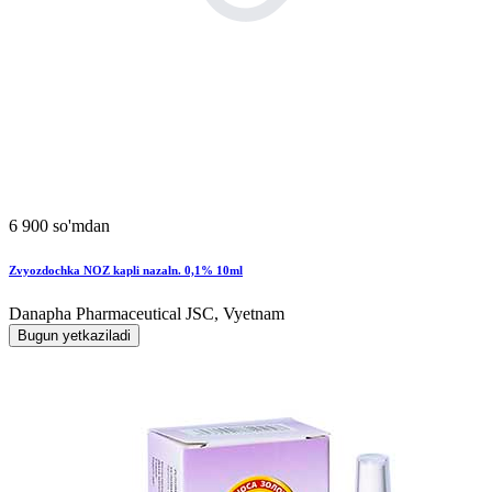
6 900 so'mdan
Zvyozdochka NOZ kapli nazaln. 0,1% 10ml
Danapha Pharmaceutical JSC, Vyetnam
Bugun yetkaziladi