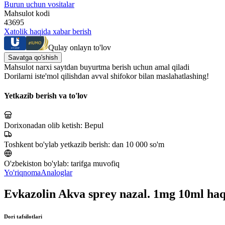
Burun uchun vositalar
Mahsulot kodi
43695
Xatolik haqida xabar berish
Qulay onlayn to'lov
Savatga qo'shish
Mahsulot narxi saytdan buyurtma berish uchun amal qiladi
Dorilarni iste'mol qilishdan avval shifokor bilan maslahatlashing!
Yetkazib berish va to'lov
Dorixonadan olib ketish:
Bepul
Toshkent bo'ylab yetkazib berish:
dan 10 000 so'm
O'zbekiston bo'ylab:
tarifga muvofiq
Yo'riqnoma
Analoglar
Evkazolin Akva sprey nazal. 1mg 10ml ha
Dori tafsilotlari