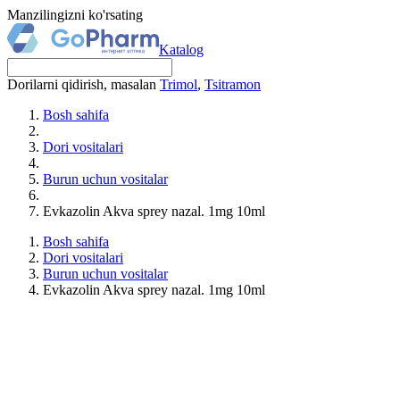
Manzilingizni ko'rsating
Katalog
Dorilarni qidirish, masalan
Trimol
,
Tsitramon
Bosh sahifa
Dori vositalari
Burun uchun vositalar
Evkazolin Akva sprey nazal. 1mg 10ml
Bosh sahifa
Dori vositalari
Burun uchun vositalar
Evkazolin Akva sprey nazal. 1mg 10ml