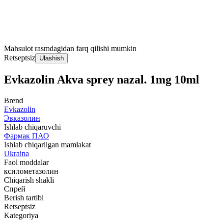
Mahsulot rasmdagidan farq qilishi mumkin
Retseptsiz
Ulashish
Evkazolin Akva sprey nazal. 1mg 10ml
Brend
Evkazolin
Эвказолин
Ishlab chiqaruvchi
Фармак ПАО
Ishlab chiqarilgan mamlakat
Ukraina
Faol moddalar
ксилометазолин
Chiqarish shakli
Спрей
Berish tartibi
Retseptsiz
Kategoriya