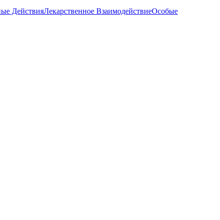
ые Действия
Лекарственное Взаимодействие
Особые