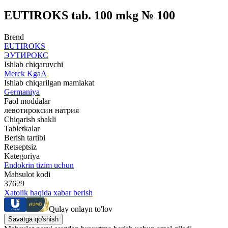
EUTIROKS tab. 100 mkg № 100
Brend
EUTIROKS
ЭУТИРОКС
Ishlab chiqaruvchi
Merck KgaA
Ishlab chiqarilgan mamlakat
Germaniya
Faol moddalar
левотироксин натрия
Chiqarish shakli
Tabletkalar
Berish tartibi
Retseptsiz
Kategoriya
Endokrin tizim uchun
Mahsulot kodi
37629
Xatolik haqida xabar berish
Qulay onlayn to'lov
Savatga qo'shish