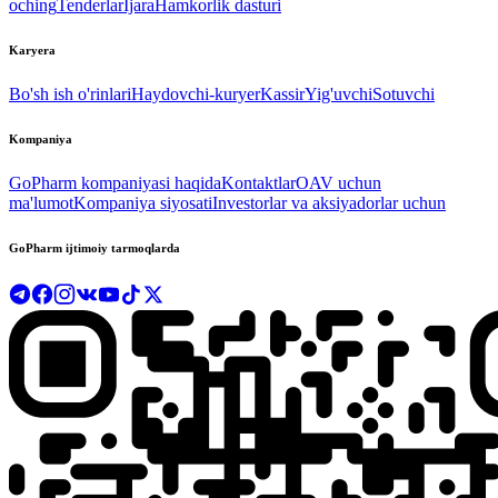
oching
Tenderlar
Ijara
Hamkorlik dasturi
Karyera
Bo'sh ish o'rinlari
Haydovchi-kuryer
Kassir
Yig'uvchi
Sotuvchi
Kompaniya
GoPharm kompaniyasi haqida
Kontaktlar
OAV uchun
ma'lumot
Kompaniya siyosati
Investorlar va aksiyadorlar uchun
GoPharm ijtimoiy tarmoqlarda