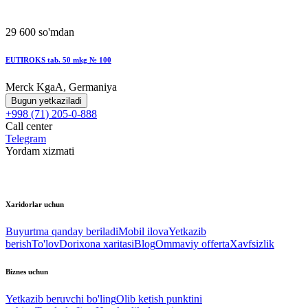
29 600 so'mdan
EUTIROKS tab. 50 mkg № 100
Merck KgaA, Germaniya
Bugun yetkaziladi
+998 (71) 205-0-888
Call center
Telegram
Yordam xizmati
Xaridorlar uchun
Buyurtma qanday beriladi
Mobil ilova
Yetkazib
berish
To'lov
Dorixona xaritasi
Blog
Ommaviy offerta
Xavfsizlik
Biznes uchun
Yetkazib beruvchi bo'ling
Olib ketish punktini