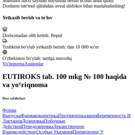
Mahsulot narxi saytdan buyurtma berish uchun amal qiladi
Dorilarni iste'mol qilishdan avval shifokor bilan maslahatlashing!
Yetkazib berish va to'lov
Dorixonadan olib ketish:
Bepul
Toshkent bo'ylab yetkazib berish:
dan 10 000 so'm
O'zbekiston bo'ylab:
tarifga muvofiq
Yo'riqnoma
Analoglar
EUTIROKS tab. 100 mkg № 100 haqida
va yo‘riqnoma
Dori tafsilotlari
Форма
Выпуска
Фармакокинетика
Противопоказания
Беременность И
Лактация
Дозировка
Побочные
Действия
Передозировка
Лекарственное
Взаимодействие
Особые Указания
Применение У