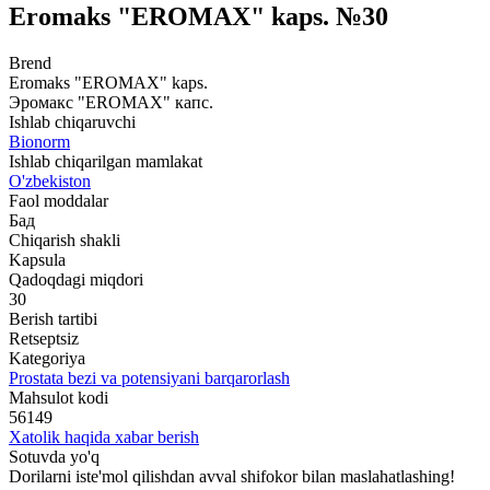
Eromaks "EROMAX" kaps. №30
Brend
Eromaks "EROMAX" kaps.
Эромакс "EROMAX" капс.
Ishlab chiqaruvchi
Bionorm
Ishlab chiqarilgan mamlakat
O'zbekiston
Faol moddalar
Бад
Chiqarish shakli
Kapsula
Qadoqdagi miqdori
30
Berish tartibi
Retseptsiz
Kategoriya
Prostata bezi va potensiyani barqarorlash
Mahsulot kodi
56149
Xatolik haqida xabar berish
Sotuvda yo'q
Dorilarni iste'mol qilishdan avval shifokor bilan maslahatlashing!