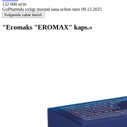
132 600 so'm
GoPharmda oxirgi mavjud sana uchun narx 09.12.2025
Kelganida xabar berish
"Eromaks "EROMAX" kaps.»