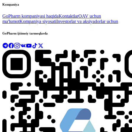
Kompaniya
GoPharm kompaniyasi haqida
Kontaktlar
OAV uchun
ma'lumot
Kompaniya siyosati
Investorlar va aksiyadorlar uchun
GoPharm ijtimoiy tarmoqlarda