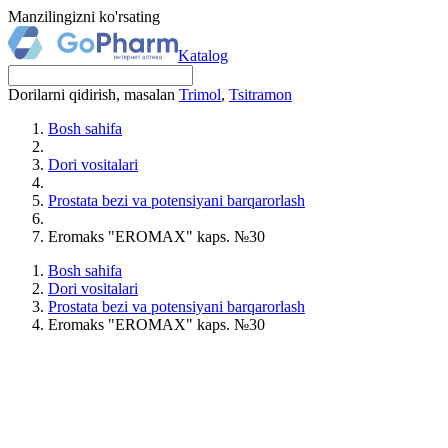
Manzilingizni ko'rsating
Katalog
Dorilarni qidirish, masalan
Trimol
,
Tsitramon
Bosh sahifa
Dori vositalari
Prostata bezi va potensiyani barqarorlash
Eromaks "EROMAX" kaps. №30
Bosh sahifa
Dori vositalari
Prostata bezi va potensiyani barqarorlash
Eromaks "EROMAX" kaps. №30