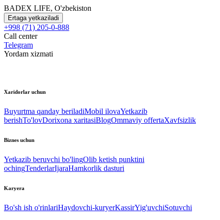
BADEX LIFE, O'zbekiston
Ertaga yetkaziladi
+998 (71) 205-0-888
Call center
Telegram
Yordam xizmati
Xaridorlar uchun
Buyurtma qanday beriladi
Mobil ilova
Yetkazib
berish
To'lov
Dorixona xaritasi
Blog
Ommaviy offerta
Xavfsizlik
Biznes uchun
Yetkazib beruvchi bo'ling
Olib ketish punktini
oching
Tenderlar
Ijara
Hamkorlik dasturi
Karyera
Bo'sh ish o'rinlari
Haydovchi-kuryer
Kassir
Yig'uvchi
Sotuvchi