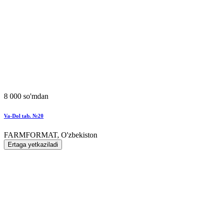
8 000 so'mdan
Va-Dol tab. №20
FARMFORMAT, O'zbekiston
Ertaga yetkaziladi