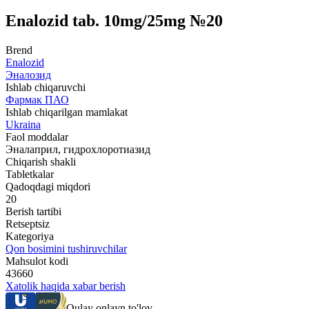
Enalozid tab. 10mg/25mg №20
Brend
Enalozid
Эналозид
Ishlab chiqaruvchi
Фармак ПАО
Ishlab chiqarilgan mamlakat
Ukraina
Faol moddalar
Эналаприл, гидрохлоротиазид
Chiqarish shakli
Tabletkalar
Qadoqdagi miqdori
20
Berish tartibi
Retseptsiz
Kategoriya
Qon bosimini tushiruvchilar
Mahsulot kodi
43660
Xatolik haqida xabar berish
Qulay onlayn to'lov