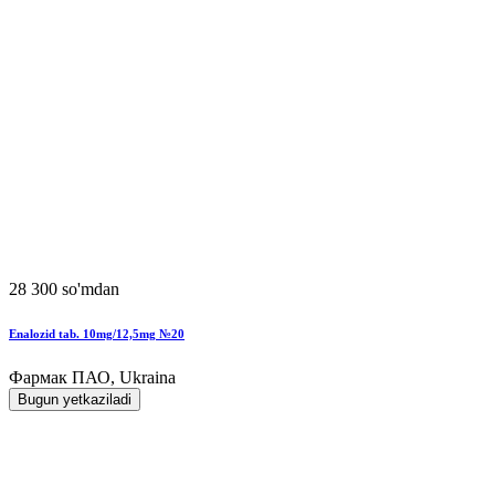
28 300 so'mdan
Enalozid tab. 10mg/12,5mg №20
Фармак ПАО, Ukraina
Bugun yetkaziladi