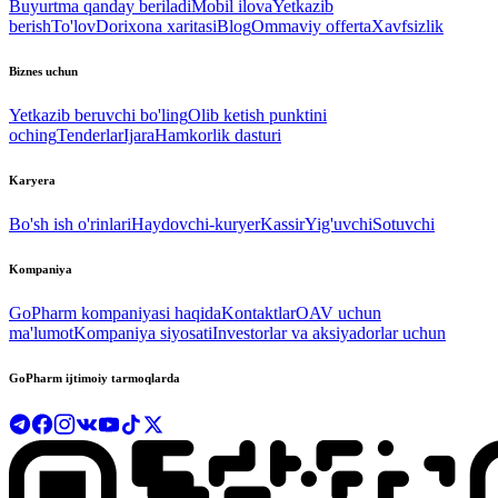
Buyurtma qanday beriladi
Mobil ilova
Yetkazib
berish
To'lov
Dorixona xaritasi
Blog
Ommaviy offerta
Xavfsizlik
Biznes uchun
Yetkazib beruvchi bo'ling
Olib ketish punktini
oching
Tenderlar
Ijara
Hamkorlik dasturi
Karyera
Bo'sh ish o'rinlari
Haydovchi-kuryer
Kassir
Yig'uvchi
Sotuvchi
Kompaniya
GoPharm kompaniyasi haqida
Kontaktlar
OAV uchun
ma'lumot
Kompaniya siyosati
Investorlar va aksiyadorlar uchun
GoPharm ijtimoiy tarmoqlarda