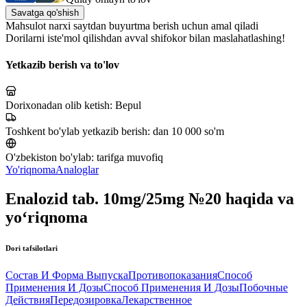
Savatga qo'shish
Mahsulot narxi saytdan buyurtma berish uchun amal qiladi
Dorilarni iste'mol qilishdan avval shifokor bilan maslahatlashing!
Yetkazib berish va to'lov
Dorixonadan olib ketish:
Bepul
Toshkent bo'ylab yetkazib berish:
dan 10 000 so'm
O'zbekiston bo'ylab:
tarifga muvofiq
Yo'riqnoma
Analoglar
Enalozid tab. 10mg/25mg №20 haqida va
yo‘riqnoma
Dori tafsilotlari
Состав И Форма Выпуска
Противопоказания
Способ
Применения И Дозы
Способ Применения И Дозы
Побочные
Действия
Передозировка
Лекарственное