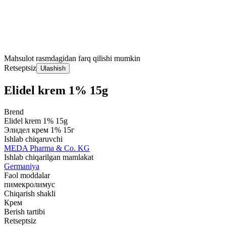
Mahsulot rasmdagidan farq qilishi mumkin
Retseptsiz
Ulashish
Elidel krem 1% 15g
Brend
Elidel krem 1% 15g
Элидел крем 1% 15г
Ishlab chiqaruvchi
MEDA Pharma & Co. KG
Ishlab chiqarilgan mamlakat
Germaniya
Faol moddalar
пимекролимус
Chiqarish shakli
Крем
Berish tartibi
Retseptsiz