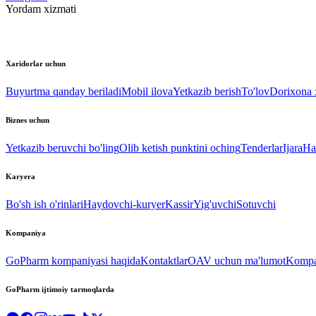
Yordam xizmati
Xaridorlar uchun
Buyurtma qanday beriladi
Mobil ilova
Yetkazib berish
To'lov
Dorixona x
Biznes uchun
Yetkazib beruvchi bo'ling
Olib ketish punktini oching
Tenderlar
Ijara
Ha
Karyera
Bo'sh ish o'rinlari
Haydovchi-kuryer
Kassir
Yig'uvchi
Sotuvchi
Kompaniya
GoPharm kompaniyasi haqida
Kontaktlar
OAV uchun ma'lumot
Kompan
GoPharm ijtimoiy tarmoqlarda