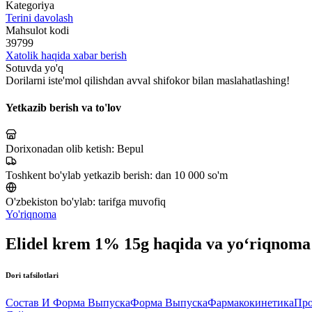
Kategoriya
Terini davolash
Mahsulot kodi
39799
Xatolik haqida xabar berish
Sotuvda yo'q
Dorilarni iste'mol qilishdan avval shifokor bilan maslahatlashing!
Yetkazib berish va to'lov
Dorixonadan olib ketish:
Bepul
Toshkent bo'ylab yetkazib berish:
dan 10 000 so'm
O'zbekiston bo'ylab:
tarifga muvofiq
Yo'riqnoma
Elidel krem 1% 15g haqida va yo‘riqnoma
Dori tafsilotlari
Состав И Форма Выпуска
Форма Выпуска
Фармакокинетика
Про