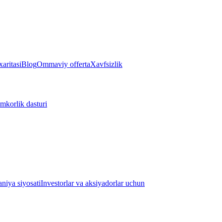
aritasi
Blog
Ommaviy offerta
Xavfsizlik
mkorlik dasturi
iya siyosati
Investorlar va aksiyadorlar uchun