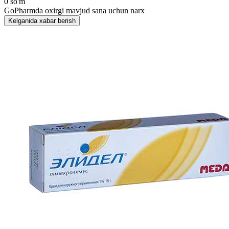
0 so'm
GoPharmda oxirgi mavjud sana uchun narx
Kelganida xabar berish