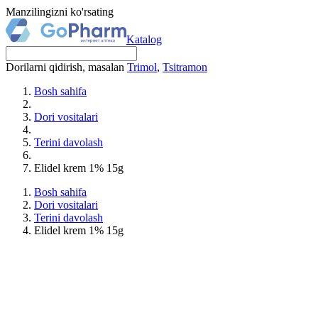
Manzilingizni ko'rsating
Katalog
Dorilarni qidirish, masalan
Trimol
,
Tsitramon
Bosh sahifa
Dori vositalari
Terini davolash
Elidel krem 1% 15g
Bosh sahifa
Dori vositalari
Terini davolash
Elidel krem 1% 15g