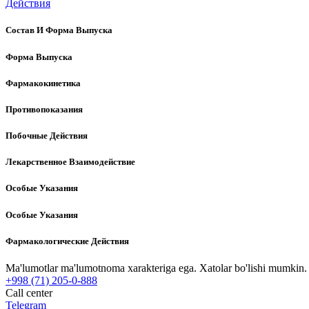
Действия
Состав И Форма Выпуска
Форма Выпуска
Фармакокинетика
Противопоказания
Побочные Действия
Лекарственное Взаимодействие
Особые Указания
Особые Указания
Фармакологические Действия
Ma'lumotlar ma'lumotnoma xarakteriga ega. Xatolar bo'lishi mumkin. P
+998 (71) 205-0-888
Call center
Telegram