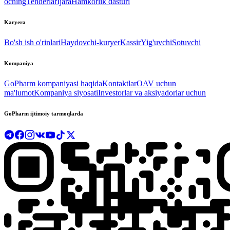
oching
Tenderlar
Ijara
Hamkorlik dasturi
Karyera
Bo'sh ish o'rinlari
Haydovchi-kuryer
Kassir
Yig'uvchi
Sotuvchi
Kompaniya
GoPharm kompaniyasi haqida
Kontaktlar
OAV uchun
ma'lumot
Kompaniya siyosati
Investorlar va aksiyadorlar uchun
GoPharm ijtimoiy tarmoqlarda