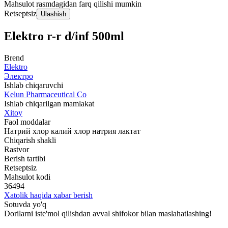
Mahsulot rasmdagidan farq qilishi mumkin
Retseptsiz
Ulashish
Elektro r-r d/inf 500ml
Brend
Elektro
Электро
Ishlab chiqaruvchi
Kelun Pharmaceutical Co
Ishlab chiqarilgan mamlakat
Xitoy
Faol moddalar
Натрий хлор калий хлор натрия лактат
Chiqarish shakli
Rastvor
Berish tartibi
Retseptsiz
Mahsulot kodi
36494
Xatolik haqida xabar berish
Sotuvda yo'q
Dorilarni iste'mol qilishdan avval shifokor bilan maslahatlashing!