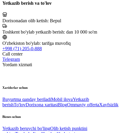
Yetkazib berish va to'lov
Dorixonadan olib ketish:
Bepul
Toshkent bo'ylab yetkazib berish:
dan 10 000 so'm
O'zbekiston bo'ylab:
tarifga muvofiq
+998 (71) 205-0-888
Call center
Telegram
Yordam xizmati
Xaridorlar uchun
Buyurtma qanday beriladi
Mobil ilova
Yetkazib
berish
To'lov
Dorixona xaritasi
Blog
Ommaviy offerta
Xavfsizlik
Biznes uchun
Yetkazib beruvchi bo'ling
Olib ketish punktini