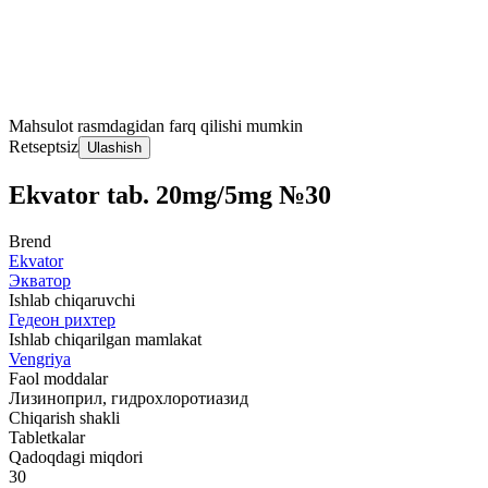
Mahsulot rasmdagidan farq qilishi mumkin
Retseptsiz
Ulashish
Ekvator tab. 20mg/5mg №30
Brend
Ekvator
Экватор
Ishlab chiqaruvchi
Гедеон рихтер
Ishlab chiqarilgan mamlakat
Vengriya
Faol moddalar
Лизиноприл, гидрохлоротиазид
Chiqarish shakli
Tabletkalar
Qadoqdagi miqdori
30