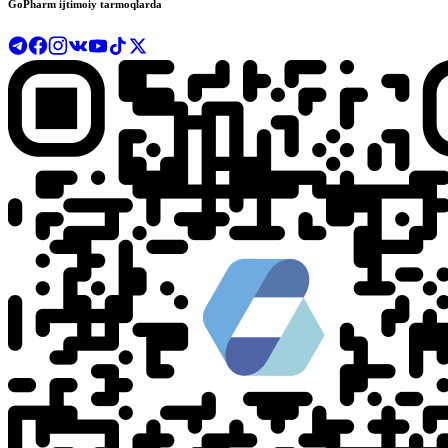
GoPharm ijtimoiy tarmoqlarda