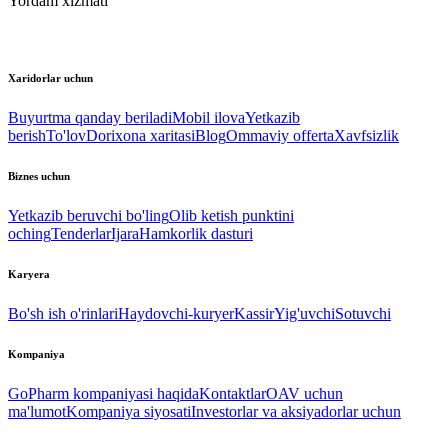
Yordam xizmati
Xaridorlar uchun
Buyurtma qanday beriladi
Mobil ilova
Yetkazib
berish
To'lov
Dorixona xaritasi
Blog
Ommaviy offerta
Xavfsizlik
Biznes uchun
Yetkazib beruvchi bo'ling
Olib ketish punktini
oching
Tenderlar
Ijara
Hamkorlik dasturi
Karyera
Bo'sh ish o'rinlari
Haydovchi-kuryer
Kassir
Yig'uvchi
Sotuvchi
Kompaniya
GoPharm kompaniyasi haqida
Kontaktlar
OAV uchun
ma'lumot
Kompaniya siyosati
Investorlar va aksiyadorlar uchun