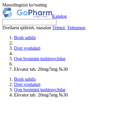
Manzilingizni ko'rsating
Katalog
Dorilarni qidirish, masalan
Trimol
,
Tsitramon
Bosh sahifa
Dori vositalari
Qon bosimini tushiruvchilar
Ekvator tab. 20mg/5mg №30
Bosh sahifa
Dori vositalari
Qon bosimini tushiruvchilar
Ekvator tab. 20mg/5mg №30