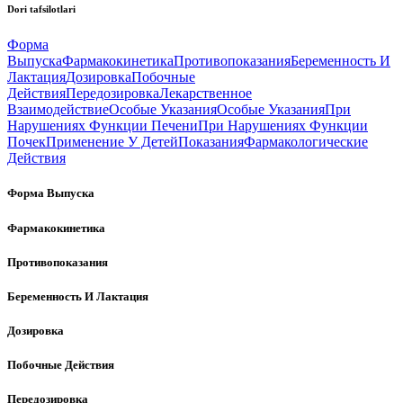
Dori tafsilotlari
Форма
Выпуска
Фармакокинетика
Противопоказания
Беременность И
Лактация
Дозировка
Побочные
Действия
Передозировка
Лекарственное
Взаимодействие
Особые Указания
Особые Указания
При
Нарушениях Функции Печени
При Нарушениях Функции
Почек
Применение У Детей
Показания
Фармакологические
Действия
Форма Выпуска
Фармакокинетика
Противопоказания
Беременность И Лактация
Дозировка
Побочные Действия
Передозировка