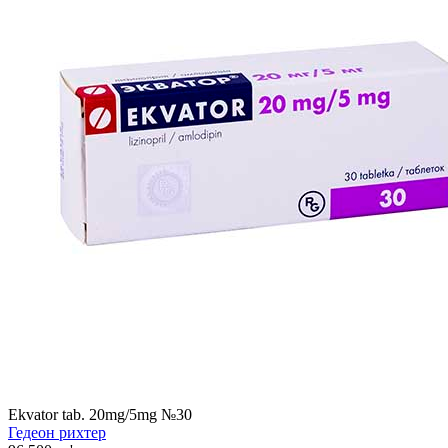
Ekvator tab. 20mg/5mg №30
Гедеон рихтер