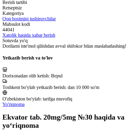
Berish tartibi
Retseptsiz
Kategoriya
Qon bosimini tushiruvchilar
Mahsulot kodi
44041
Xatolik haqida xabar berish
Sotuvda yo'q
Dorilarni iste'mol qilishdan avval shifokor bilan maslahatlashing!
Yetkazib berish va to'lov
Dorixonadan olib ketish:
Bepul
Toshkent bo'ylab yetkazib berish:
dan 10 000 so'm
O'zbekiston bo'ylab:
tarifga muvofiq
Yo'riqnoma
Ekvator tab. 20mg/5mg №30 haqida va
yo‘riqnoma