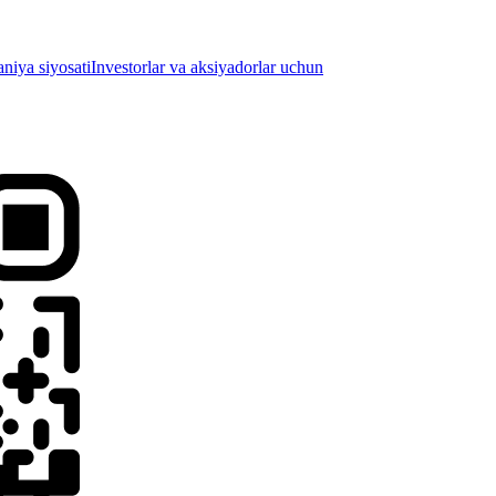
iya siyosati
Investorlar va aksiyadorlar uchun