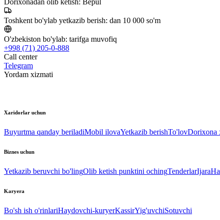
Dorixonadan olib ketish:
Bepul
Toshkent bo'ylab yetkazib berish:
dan 10 000 so'm
O'zbekiston bo'ylab:
tarifga muvofiq
+998 (71) 205-0-888
Call center
Telegram
Yordam xizmati
Xaridorlar uchun
Buyurtma qanday beriladi
Mobil ilova
Yetkazib berish
To'lov
Dorixona x
Biznes uchun
Yetkazib beruvchi bo'ling
Olib ketish punktini oching
Tenderlar
Ijara
Ha
Karyera
Bo'sh ish o'rinlari
Haydovchi-kuryer
Kassir
Yig'uvchi
Sotuvchi