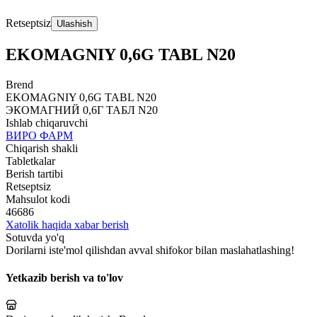
Retseptsiz
Ulashish
EKOMAGNIY 0,6G TABL N20
Brend
EKOMAGNIY 0,6G TABL N20
ЭКОМАГНИЙ 0,6Г ТАБЛ N20
Ishlab chiqaruvchi
ВИРО ФАРМ
Chiqarish shakli
Tabletkalar
Berish tartibi
Retseptsiz
Mahsulot kodi
46686
Xatolik haqida xabar berish
Sotuvda yo'q
Dorilarni iste'mol qilishdan avval shifokor bilan maslahatlashing!
Yetkazib berish va to'lov