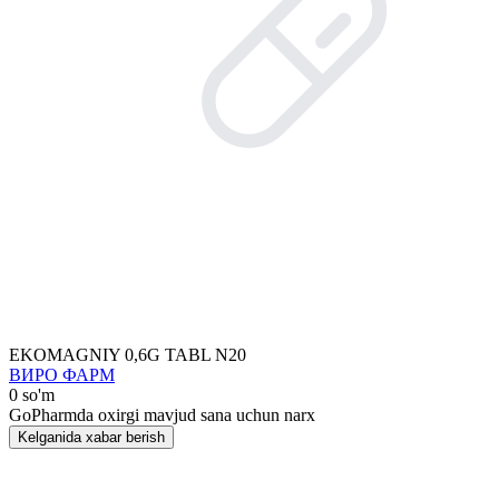
EKOMAGNIY 0,6G TABL N20
ВИРО ФАРМ
0 so'm
GoPharmda oxirgi mavjud sana uchun narx
Kelganida xabar berish