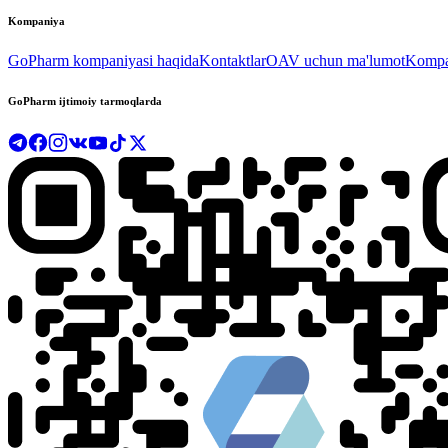
Kompaniya
GoPharm kompaniyasi haqida
Kontaktlar
OAV uchun ma'lumot
Kompan
GoPharm ijtimoiy tarmoqlarda