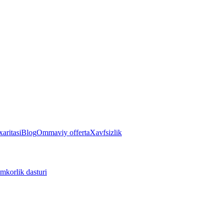
aritasi
Blog
Ommaviy offerta
Xavfsizlik
mkorlik dasturi