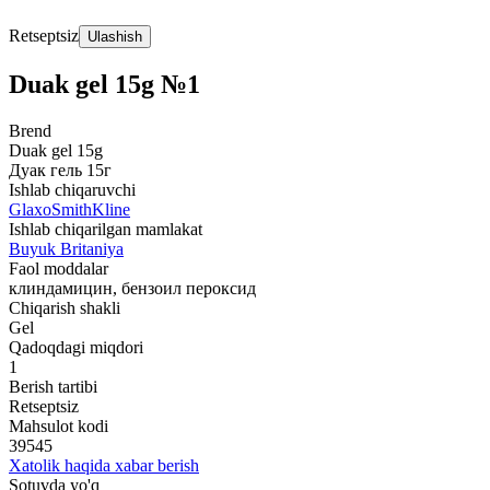
Retseptsiz
Ulashish
Duak gel 15g №1
Brend
Duak gel 15g
Дуак гель 15г
Ishlab chiqaruvchi
GlaxoSmithKline
Ishlab chiqarilgan mamlakat
Buyuk Britaniya
Faol moddalar
клиндамицин, бензоил пероксид
Chiqarish shakli
Gel
Qadoqdagi miqdori
1
Berish tartibi
Retseptsiz
Mahsulot kodi
39545
Xatolik haqida xabar berish
Sotuvda yo'q