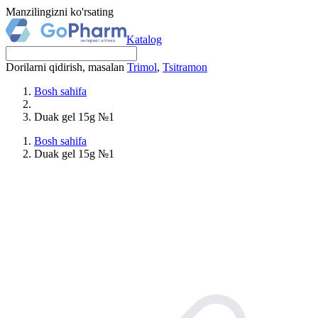
Manzilingizni ko'rsating
Katalog
Dorilarni qidirish, masalan
Trimol
,
Tsitramon
Bosh sahifa
Duak gel 15g №1
Bosh sahifa
Duak gel 15g №1