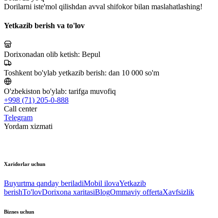
Dorilarni iste'mol qilishdan avval shifokor bilan maslahatlashing!
Yetkazib berish va to'lov
Dorixonadan olib ketish:
Bepul
Toshkent bo'ylab yetkazib berish:
dan 10 000 so'm
O'zbekiston bo'ylab:
tarifga muvofiq
+998 (71) 205-0-888
Call center
Telegram
Yordam xizmati
Xaridorlar uchun
Buyurtma qanday beriladi
Mobil ilova
Yetkazib
berish
To'lov
Dorixona xaritasi
Blog
Ommaviy offerta
Xavfsizlik
Biznes uchun