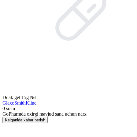
Duak gel 15g №1
GlaxoSmithKline
0 so'm
GoPharmda oxirgi mavjud sana uchun narx
Kelganida xabar berish