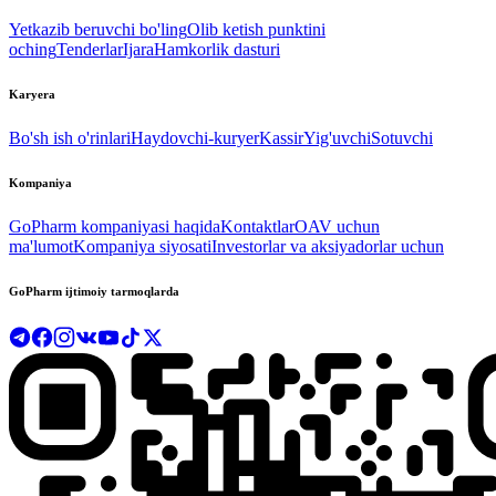
Yetkazib beruvchi bo'ling
Olib ketish punktini
oching
Tenderlar
Ijara
Hamkorlik dasturi
Karyera
Bo'sh ish o'rinlari
Haydovchi-kuryer
Kassir
Yig'uvchi
Sotuvchi
Kompaniya
GoPharm kompaniyasi haqida
Kontaktlar
OAV uchun
ma'lumot
Kompaniya siyosati
Investorlar va aksiyadorlar uchun
GoPharm ijtimoiy tarmoqlarda